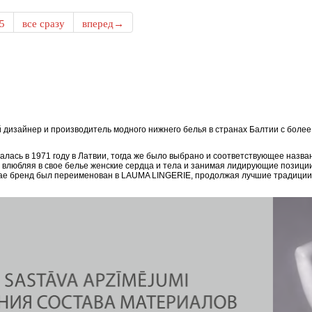
5
все сразу
вперед→
дизайнер и производитель модного нижнего белья в странах Балтии с боле
ась в 1971 году в Латвии, тогда же было выбрано и соответствующее назван
, влюбляя в свое белье женские сердца и тела и занимая лидирующие позици
епае бренд был переименован в LAUMA LINGERIE, продолжая лучшие традиции