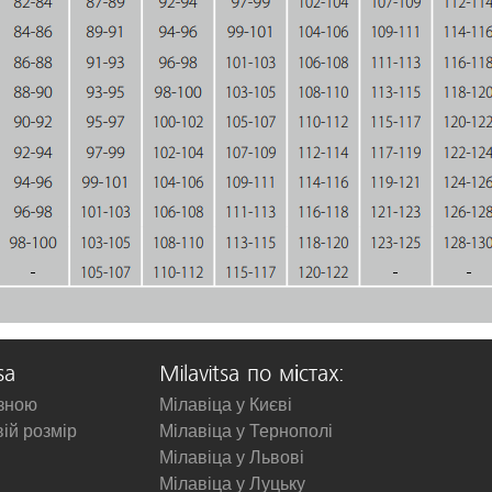
sa
Milavitsa по містах:
изною
Мілавіца у Києві
вій розмір
Мілавіца у Тернополі
Мілавіца у Львові
Мілавіца у Луцьку