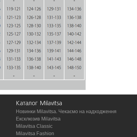
Каталог Milavitsa
Новинки Milavitsa. Чекаємо на надходження
Ексклюзив Milavitsa
Milavitsa Classic
Milavitsa Fashion