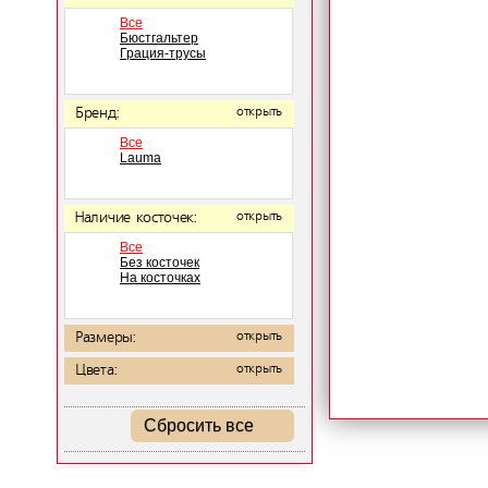
Все
Бюстгальтер
Грация-трусы
Бренд:
открыть
Все
Lauma
Наличие косточек:
открыть
Все
Без косточек
На косточках
Размеры:
открыть
Цвета:
открыть
Сбросить все