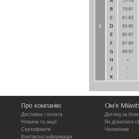
Про компанію
Сім'я Milavit
Доставка і оплата
Догляд за біл
Новини та акції
Як дізнатися с
Сертифікати
Чоловікам
Контактна інформація