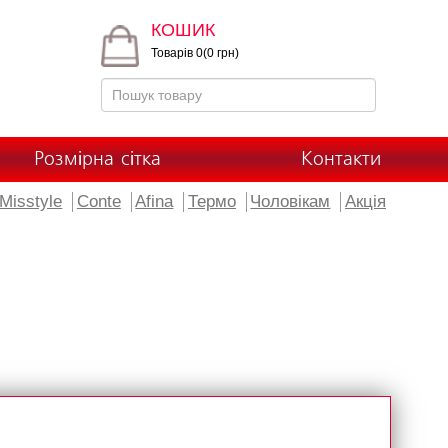
КОШИК
Товарів 0(0 грн)
Розмірна сітка
Контакти
Misstyle
Conte
Afina
Термо
Чоловікам
Акція