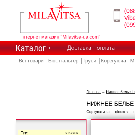
(06
Vib
(09
Інтернет магазин "Milavitsa-ua.com"
Каталог
Доставка і оплата
Всі товари
Бюстгальтер
Труси
Корегуюча
М
Головна
→
Нижнее белье L
НИЖНЕЕ БЕЛЬЕ
Сортувати за:
ціною
▼
Тип:
открыть