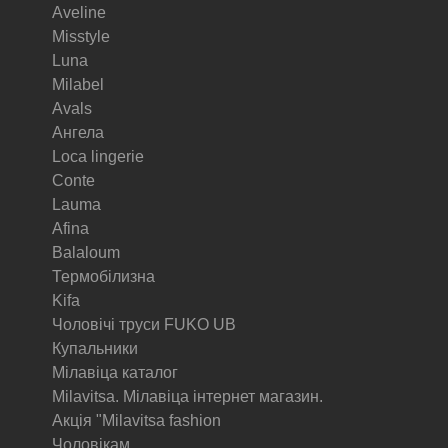
Aveline
Misstyle
Luna
Milabel
Avals
Ангела
Loca lingerie
Conte
Lauma
Afina
Balaloum
Термобілизна
Kifa
Чоловічі труси FUKO UB
Купальники
Мілавіца каталог
Milavitsa. Мілавіца інтернет магазин.
Акція "Milavitsa fashion
Чоловікам