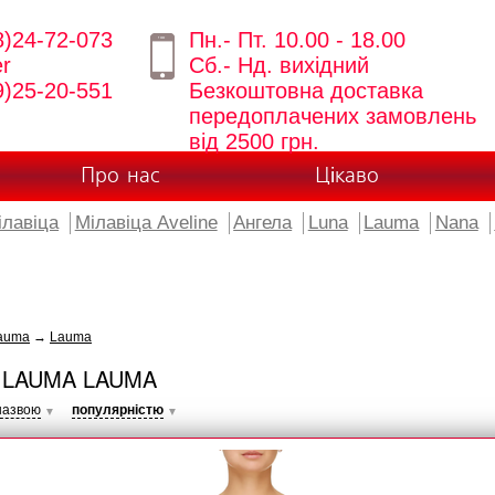
8)24-72-073
Пн.- Пт. 10.00 - 18.00
er
Сб.- Нд. вихідний
9)25-20-551
Безкоштовна доставка
передоплачених замовлень
від 2500 грн.
Про нас
Цікаво
ілавіца
Мілавіца Aveline
Ангела
Luna
Lauma
Nana
auma
→
Lauma
 LAUMA LAUMA
назвою
популярністю
▼
▼