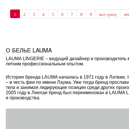
1
2
3
4
5
6
7
8
9
все сразу
в
О БЕЛЬЕ LAUMA
LAUMA LINGERIE – ведущий дизайнер и производитель мо
летним профессиональным опытом.
История бренда LAUMA началась в 1971 году в Латвии, 
– в честь феи по имени Лаума. Уже тогда бренд прослав
тела и занимая лидирующие позиции среди других произ
2005 году в Лиепае бренд был переименован в LAUMA L
и производства.