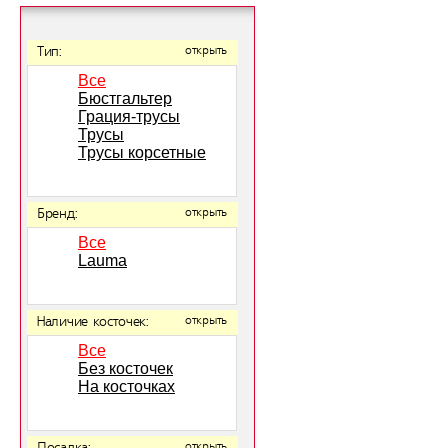
Тип:
открыть
Все
Бюстгальтер
Грация-трусы
Трусы
Трусы корсетные
Бренд:
открыть
Все
Lauma
Наличие косточек:
открыть
Все
Без косточек
На косточках
открыть