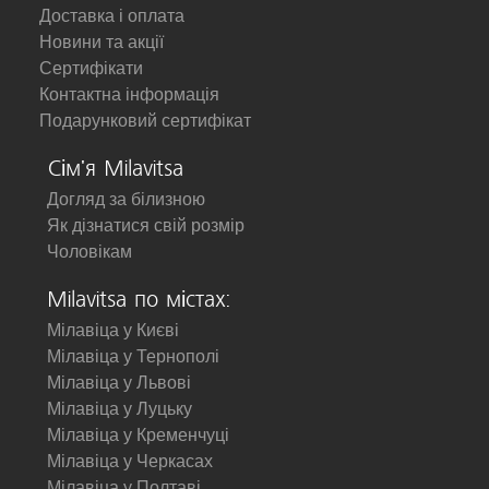
Доставка і оплата
Новини та акції
Сертифікати
Контактна інформація
Подарунковий сертифікат
Сім'я Milavitsa
Догляд за білизною
Як дізнатися свій розмір
Чоловікам
Milavitsa по містах:
Мілавіца у Києві
Мілавіца у Тернополі
Мілавіца у Львові
Мілавіца у Луцьку
Мілавіца у Кременчуці
Мілавіца у Черкасах
Мілавіца у Полтаві