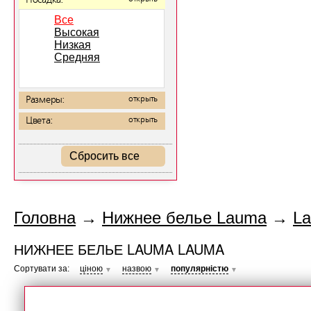
Посадка:
Все
Высокая
Низкая
Средняя
Размеры:
открыть
Цвета:
открыть
Сбросить все
Головна
→
Нижнее белье Lauma
→
L
НИЖНЕЕ БЕЛЬЕ LAUMA LAUMA
Сортувати за:
ціною
назвою
популярністю
▼
▼
▼