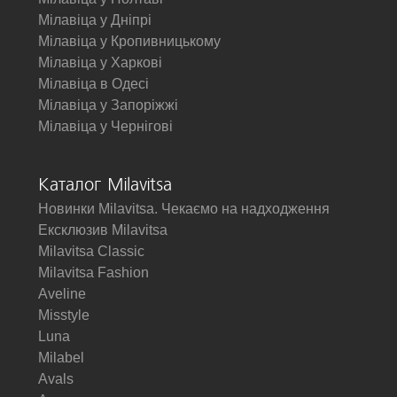
Мілавіца у Дніпрі
Мілавіца у Кропивницькому
Мілавіца у Харкові
Мілавіца в Одесі
Мілавіца у Запоріжжі
Мілавіца у Чернігові
Каталог Milavitsa
Новинки Milavitsa. Чекаємо на надходження
Ексклюзив Milavitsa
Milavitsa Classic
Milavitsa Fashion
Aveline
Misstyle
Luna
Milabel
Avals