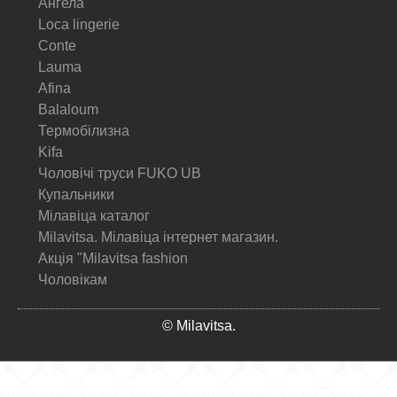
Ангела
Loca lingerie
Conte
Lauma
Afina
Balaloum
Термобілизна
Kifa
Чоловічі труси FUKO UB
Купальники
Мілавіца каталог
Milavitsa. Мілавіца інтернет магазин.
Акція "Milavitsa fashion
Чоловікам
© Milavitsa.