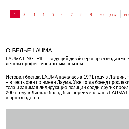
1
2
3
4
5
6
7
8
9
все сразу
в
О БЕЛЬЕ LAUMA
LAUMA LINGERIE – ведущий дизайнер и производитель мо
летним профессиональным опытом.
История бренда LAUMA началась в 1971 году в Латвии, 
– в честь феи по имени Лаума. Уже тогда бренд прослав
тела и занимая лидирующие позиции среди других произ
2005 году в Лиепае бренд был переименован в LAUMA L
и производства.