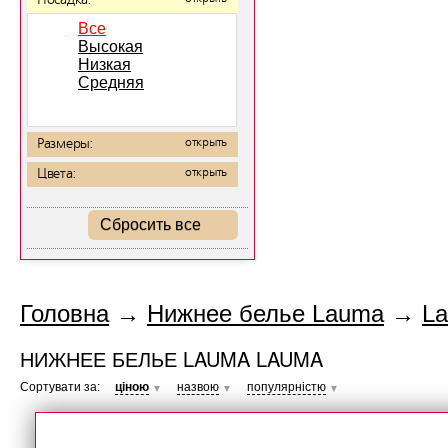
Посадка:
Все
Высокая
Низкая
Средняя
Размеры:
открыть
Цвета:
открыть
Сбросить все
Головна
→
Нижнее белье Lauma
→
L
НИЖНЕЕ БЕЛЬЕ LAUMA LAUMA
Сортувати за:
ціною
назвою
популярністю
▼
▼
▼