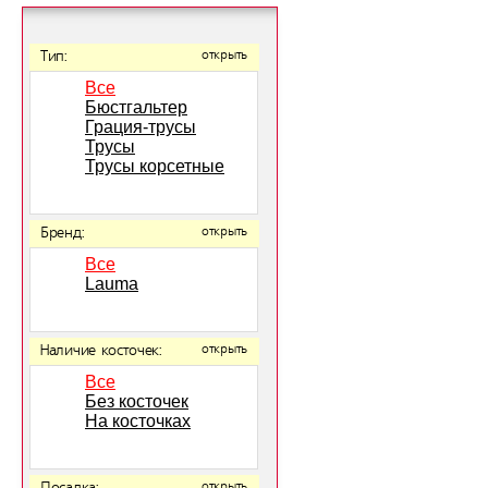
Тип:
открыть
Все
Бюстгальтер
Грация-трусы
Трусы
Трусы корсетные
Бренд:
открыть
Все
Lauma
Наличие косточек:
открыть
Все
Без косточек
На косточках
открыть