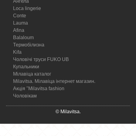
Ангела
Loca lingerie
Conte
Lauma
Afina
Balaloum
Термобілизна
Kifa
Чоловічі труси FUKO UB
Купальники
Мілавіца каталог
Milavitsa. Мілавіца інтернет магазин.
Акція "Milavitsa fashion
Чоловікам
© Milavitsa.