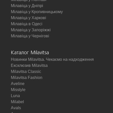
Мілавіца у Дніпрі
Мілавіца у Кропивницькому
Мілавіца у Харкові
Мілавіца в Одесі
Мілавіца у Запоріжжі
Мілавіца у Чернігові
Каталог Milavitsa
Новинки Milavitsa. Чекаємо на надходження
Ексклюзив Milavitsa
Milavitsa Classic
Milavitsa Fashion
Aveline
Misstyle
Luna
Milabel
Avals