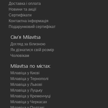
Доставка і оплата
Новини та акції
Сертифікати
Контактна інформація
Подарунковий сертифікат
Сім'я Milavitsa
Догляд за білизною
Як дізнатися свій розмір
Чоловікам
Milavitsa по містах:
Мілавіца у Києві
Мілавіца у Тернополі
Мілавіца у Львові
Мілавіца у Луцьку
Мілавіца у Кременчуці
Мілавіца у Черкасах
Мілавіца у Полтаві