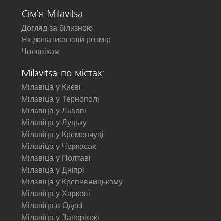
Сім'я Milavitsa
Догляд за білизною
Як дізнатися свій розмір
Чоловікам
Milavitsa по містах:
Мілавіца у Києві
Мілавіца у Тернополі
Мілавіца у Львові
Мілавіца у Луцьку
Мілавіца у Кременчуці
Мілавіца у Черкасах
Мілавіца у Полтаві
Мілавіца у Дніпрі
Мілавіца у Кропивницькому
Мілавіца у Харкові
Мілавіца в Одесі
Мілавіца у Запоріжжі