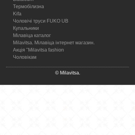
Термобілизна
Kifa
Чоловічі труси FUKO UB
Купальники
Мілавіца каталог
Milavitsa. Мілавіца інтернет магазин.
Акція "Milavitsa fashion
Чоловікам
© Milavitsa.