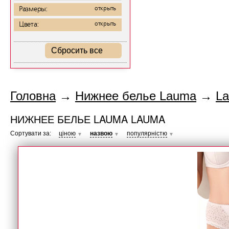
Размеры:
открыть
Цвета:
открыть
Сбросить все
Головна
→
Нижнее белье Lauma
→
L
НИЖНЕЕ БЕЛЬЕ LAUMA LAUMA
Сортувати за:
ціною
назвою
популярністю
▼
▼
▼