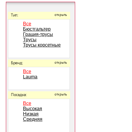
Тип:
открыть
Все
Бюстгальтер
Грация-трусы
Трусы
Трусы корсетные
Бренд:
открыть
Все
Lauma
Посадка:
открыть
Все
Высокая
Низкая
Средняя