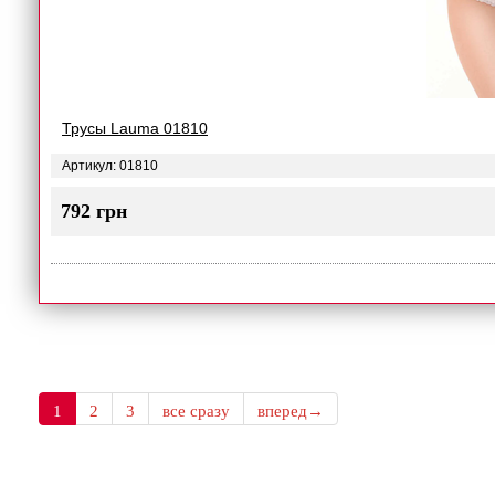
Трусы Lauma 01810
Артикул: 01810
792 грн
1
2
3
все сразу
вперед→