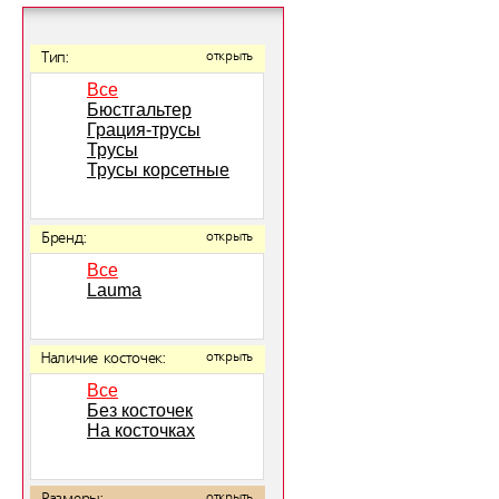
Тип:
открыть
Все
Бюстгальтер
Грация-трусы
Трусы
Трусы корсетные
Бренд:
открыть
Все
Lauma
Наличие косточек:
открыть
Все
Без косточек
На косточках
открыть