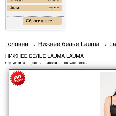
Размеры:
Цвета:
открыть
Сбросить все
Головна
→
Нижнее белье Lauma
→
L
НИЖНЕЕ БЕЛЬЕ LAUMA LAUMA
Сортувати за:
ціною
назвою
популярністю
▼
▼
▼