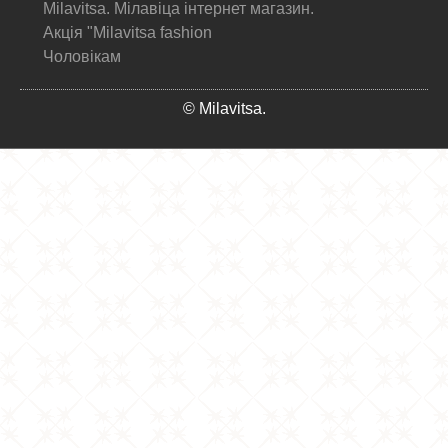
Milavitsa. Мілавіца інтернет магазин.
Акція "Milavitsa fashion
Чоловікам
© Milavitsa.