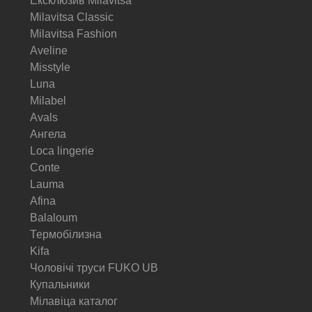
Ексклюзив Milavitsa
Milavitsa Classic
Milavitsa Fashion
Aveline
Misstyle
Luna
Milabel
Avals
Ангела
Loca lingerie
Conte
Lauma
Afina
Balaloum
Термобілизна
Kifa
Чоловічі труси FUKO UB
Купальники
Мілавіца каталог