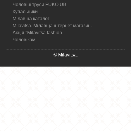
Чоловічі труси FUKO UB
Купальники
Мілавіца каталог
Milavitsa. Мілавіца інтернет магазин.
Акція "Milavitsa fashion
Чоловікам
© Milavitsa.