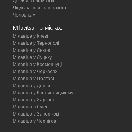
Догляд за білизною
Як дізнатися свій розмір
Чоловікам
Milavitsa по містах:
Мілавіца у Києві
Мілавіца у Тернополі
Мілавіца у Львові
Мілавіца у Луцьку
Мілавіца у Кременчуці
Мілавіца у Черкасах
Мілавіца у Полтаві
Мілавіца у Дніпрі
Мілавіца у Кропивницькому
Мілавіца у Харкові
Мілавіца в Одесі
Мілавіца у Запоріжжі
Мілавіца у Чернігові