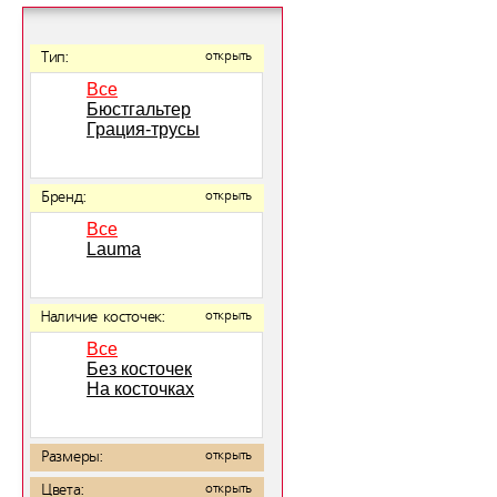
Тип:
открыть
Все
Бюстгальтер
Грация-трусы
Бренд:
открыть
Все
Lauma
Наличие косточек:
открыть
Все
Без косточек
На косточках
Размеры:
открыть
Цвета:
открыть