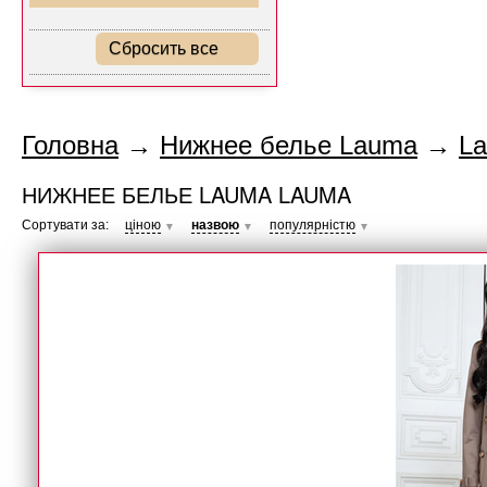
Сбросить все
Головна
→
Нижнее белье Lauma
→
L
НИЖНЕЕ БЕЛЬЕ LAUMA LAUMA
Сортувати за:
ціною
назвою
популярністю
▼
▼
▼