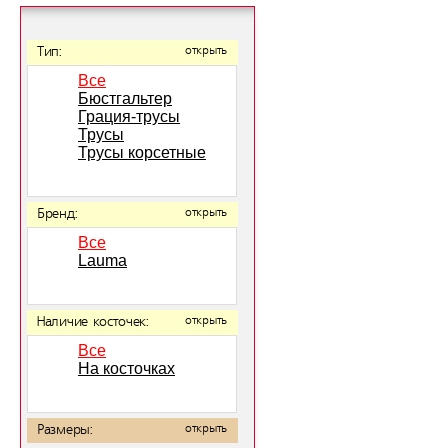
Тип:
открыть
Все
Бюстгальтер
Грация-трусы
Трусы
Трусы корсетные
Бренд:
открыть
Все
Lauma
Наличие косточек:
открыть
Все
На косточках
Размеры:
открыть