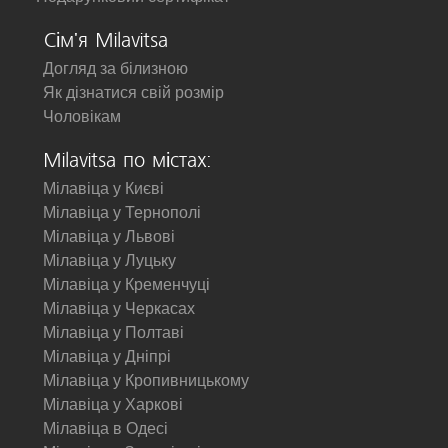
Сім'я Milavitsa
Догляд за білизною
Як дізнатися свій розмір
Чоловікам
Milavitsa по містах:
Мілавіца у Києві
Мілавіца у Тернополі
Мілавіца у Львові
Мілавіца у Луцьку
Мілавіца у Кременчуці
Мілавіца у Черкасах
Мілавіца у Полтаві
Мілавіца у Дніпрі
Мілавіца у Кропивницькому
Мілавіца у Харкові
Мілавіца в Одесі