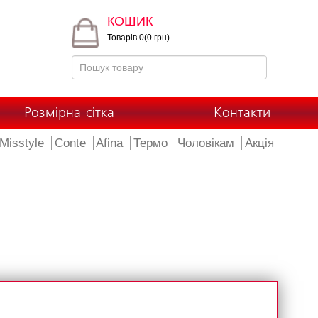
КОШИК
Товарів 0(0 грн)
Розмірна сітка
Контакти
Misstyle
Conte
Afina
Термо
Чоловікам
Акція