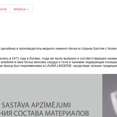
разу
вперед→
дизайнер и производитель модного нижнего белья в странах Балтии с боле
ась в 1971 году в Латвии, тогда же было выбрано и соответствующее назван
, влюбляя в свое белье женские сердца и тела и занимая лидирующие позици
епае бренд был переименован в LAUMA LINGERIE, продолжая лучшие традиции