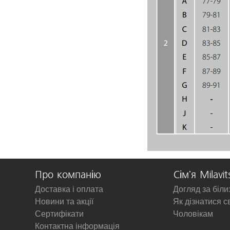
Про компанію
Сім'я Milavit
Доставка і оплата
Догляд за біл
Новини та акції
Як дізнатися с
Сертифікати
Чоловікам
Контактна інформація