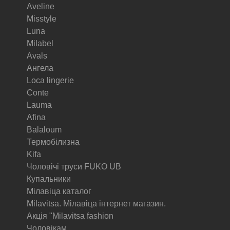
Aveline
Misstyle
Luna
Milabel
Avals
Ангела
Loca lingerie
Conte
Lauma
Afina
Balaloum
Термобілизна
Kifa
Чоловічі труси FUKO UB
Купальники
Мілавіца каталог
Milavitsa. Мілавіца інтернет магазин.
Акція "Milavitsa fashion
Чоловікам