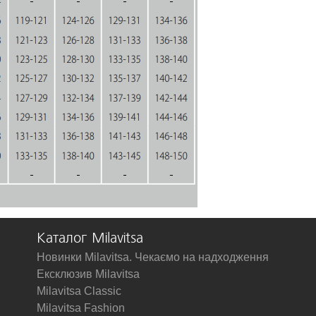
Каталог Milavitsa
Новинки Milavitsa. Чекаємо на надходження
Ексклюзив Milavitsa
Milavitsa Classic
Milavitsa Fashion