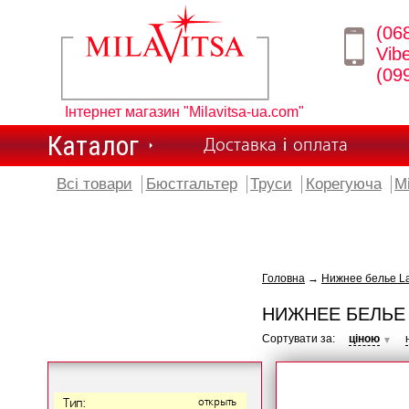
(06
Vib
(09
Інтернет магазин "Milavitsa-ua.com"
Каталог
Доставка і оплата
Всі товари
Бюстгальтер
Труси
Корегуюча
М
Головна
→
Нижнее белье L
НИЖНЕЕ БЕЛЬЕ
Сортувати за:
ціною
▼
Тип:
открыть