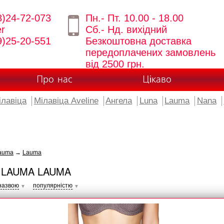
8)24-72-073
Пн.- Пт. 10.00 - 18.00
er
Сб.- Нд. вихідний
9)25-20-551
Безкоштовна доставка
передоплачених замовлень
від 2500 грн.
Про нас
Цікаво
ілавіца
Мілавіца Aveline
Ангела
Luna
Lauma
Nana
auma
→
Lauma
 LAUMA LAUMA
назвою
популярністю
▼
▼