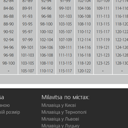
sa
Milavitsa по містах:
изною
Мілавіца у Києві
вій розмір
Мілавіца у Тернополі
Мілавіца у Львові
Мілавіца у Луцьку