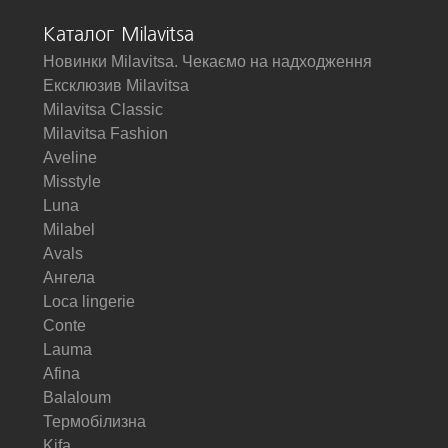
Каталог Milavitsa
Новинки Milavitsa. Чекаємо на надходження
Ексклюзив Milavitsa
Milavitsa Classic
Milavitsa Fashion
Aveline
Misstyle
Luna
Milabel
Avals
Ангела
Loca lingerie
Conte
Lauma
Afina
Balaloum
Термобілизна
Kifa