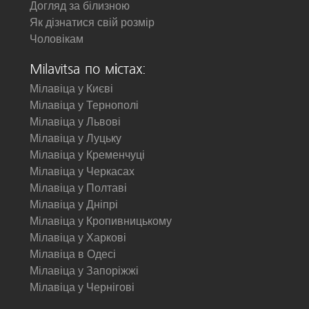
Догляд за білизною
Як дізнатися свій розмір
Чоловікам
Milavitsa по містах:
Мілавіца у Києві
Мілавіца у Тернополі
Мілавіца у Львові
Мілавіца у Луцьку
Мілавіца у Кременчуці
Мілавіца у Черкасах
Мілавіца у Полтаві
Мілавіца у Дніпрі
Мілавіца у Кропивницькому
Мілавіца у Харкові
Мілавіца в Одесі
Мілавіца у Запоріжжі
Мілавіца у Чернігові