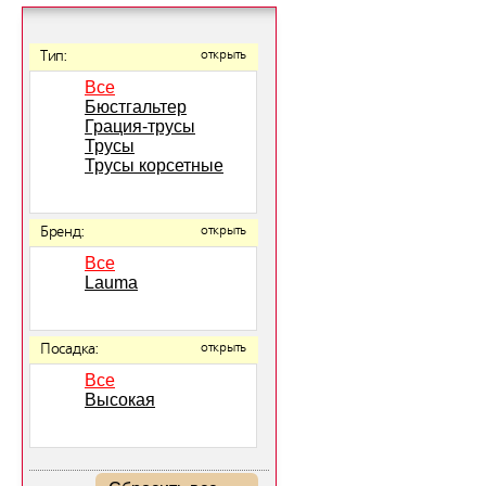
Тип:
открыть
Все
Бюстгальтер
Грация-трусы
Трусы
Трусы корсетные
Бренд:
открыть
Все
Lauma
Посадка:
открыть
Все
Высокая