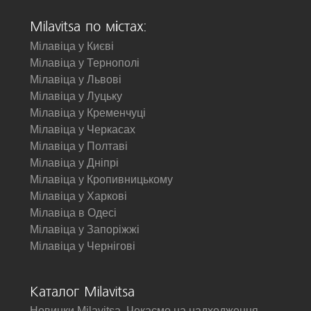
Milavitsa по містах:
Мілавіца у Києві
Мілавіца у Тернополі
Мілавіца у Львові
Мілавіца у Луцьку
Мілавіца у Кременчуці
Мілавіца у Черкасах
Мілавіца у Полтаві
Мілавіца у Дніпрі
Мілавіца у Кропивницькому
Мілавіца у Харкові
Мілавіца в Одесі
Мілавіца у Запоріжжі
Мілавіца у Чернігові
Каталог Milavitsa
Новинки Milavitsa. Чекаємо на надходження