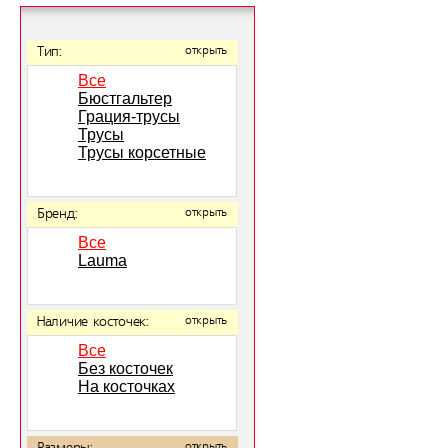
Тип:
открыть
Все
Бюстгальтер
Грация-трусы
Трусы
Трусы корсетные
Бренд:
открыть
Все
Lauma
Наличие косточек:
открыть
Все
Без косточек
На косточках
открыть