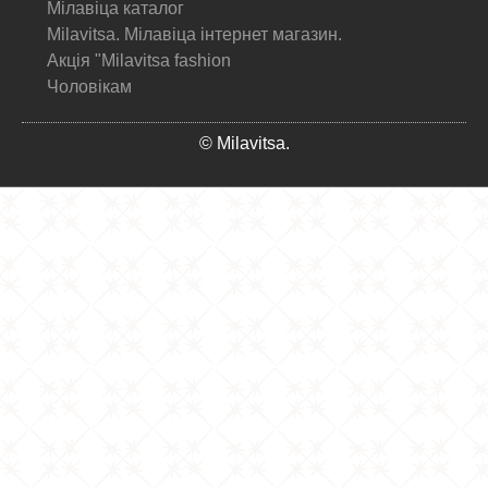
Мілавіца каталог
Milavitsa. Мілавіца інтернет магазин.
Акція "Milavitsa fashion
Чоловікам
© Milavitsa.