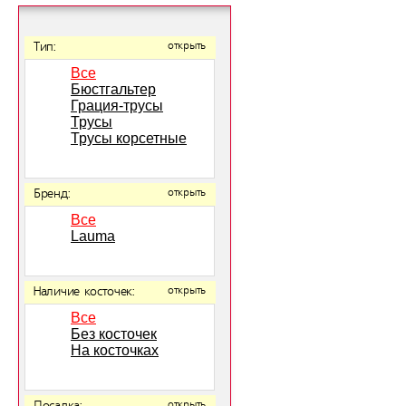
Тип:
открыть
Все
Бюстгальтер
Грация-трусы
Трусы
Трусы корсетные
Бренд:
открыть
Все
Lauma
Наличие косточек:
открыть
Все
Без косточек
На косточках
открыть