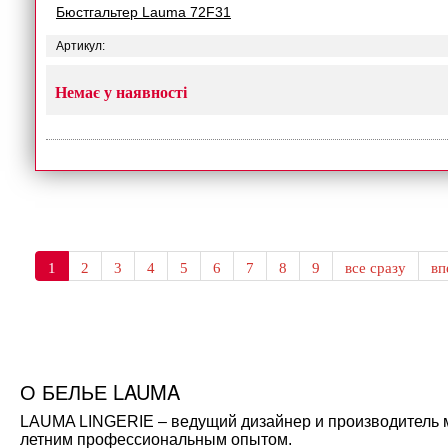
Бюстгальтер Lauma 72F31
Артикул:
Немає у наявності
1
2
3
4
5
6
7
8
9
все сразу
в
О БЕЛЬЕ LAUMA
LAUMA LINGERIE – ведущий дизайнер и производитель мо
летним профессиональным опытом.