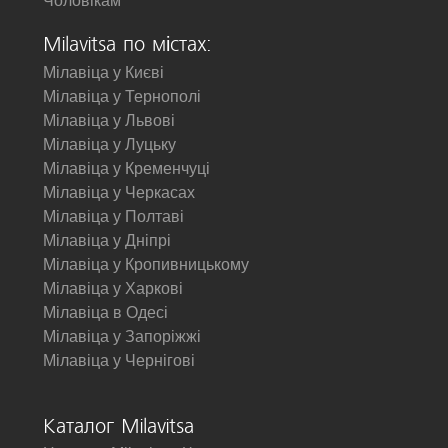
Чоловікам
Milavitsa по містах:
Мілавіца у Києві
Мілавіца у Тернополі
Мілавіца у Львові
Мілавіца у Луцьку
Мілавіца у Кременчуці
Мілавіца у Черкасах
Мілавіца у Полтаві
Мілавіца у Дніпрі
Мілавіца у Кропивницькому
Мілавіца у Харкові
Мілавіца в Одесі
Мілавіца у Запоріжжі
Мілавіца у Чернігові
Каталог Milavitsa