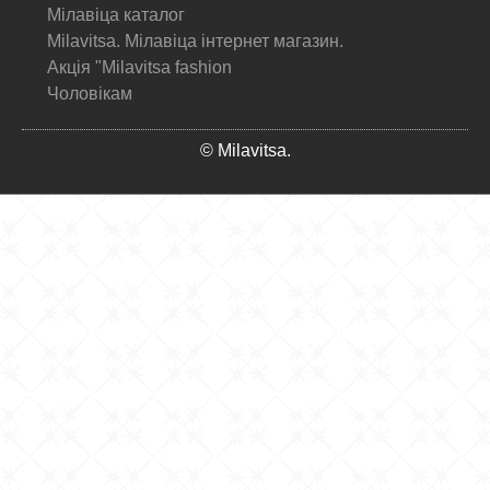
Мілавіца каталог
Milavitsa. Мілавіца інтернет магазин.
Акція "Milavitsa fashion
Чоловікам
© Milavitsa.