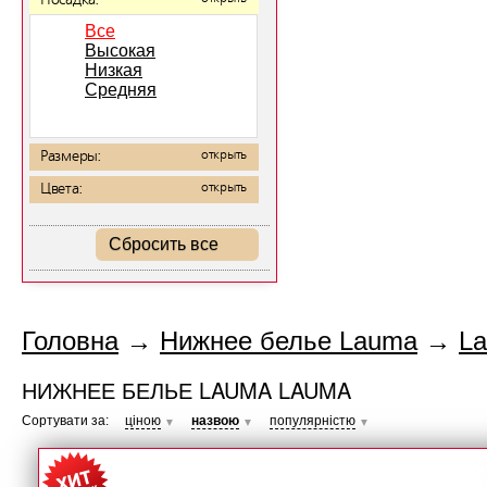
Посадка:
Все
Высокая
Низкая
Средняя
Размеры:
открыть
Цвета:
открыть
Сбросить все
Головна
→
Нижнее белье Lauma
→
L
НИЖНЕЕ БЕЛЬЕ LAUMA LAUMA
Сортувати за:
ціною
назвою
популярністю
▼
▼
▼