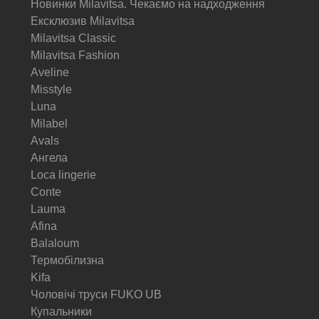
Новинки Milavitsa. Чекаємо на надходження
Ексклюзив Milavitsa
Milavitsa Classic
Milavitsa Fashion
Aveline
Misstyle
Luna
Milabel
Avals
Ангела
Loca lingerie
Conte
Lauma
Afina
Balaloum
Термобілизна
Kifa
Чоловічі труси FUKO UB
Купальники