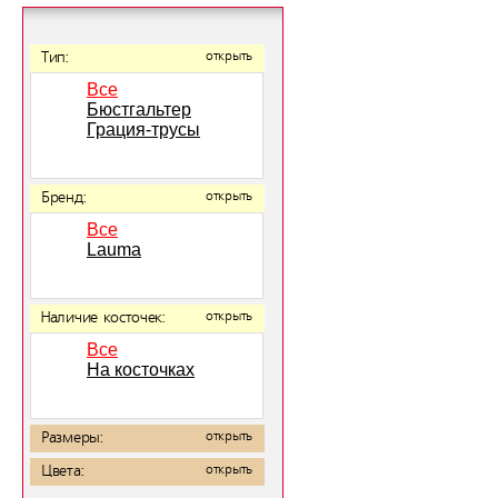
Тип:
открыть
Все
Бюстгальтер
Грация-трусы
Бренд:
открыть
Все
Lauma
Наличие косточек:
открыть
Все
На косточках
Размеры:
открыть
Цвета:
открыть