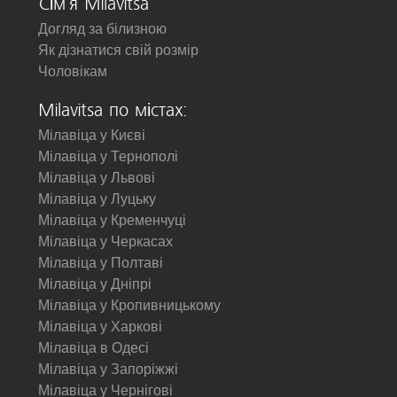
Сім'я Milavitsa
Догляд за білизною
Як дізнатися свій розмір
Чоловікам
Milavitsa по містах:
Мілавіца у Києві
Мілавіца у Тернополі
Мілавіца у Львові
Мілавіца у Луцьку
Мілавіца у Кременчуці
Мілавіца у Черкасах
Мілавіца у Полтаві
Мілавіца у Дніпрі
Мілавіца у Кропивницькому
Мілавіца у Харкові
Мілавіца в Одесі
Мілавіца у Запоріжжі
Мілавіца у Чернігові