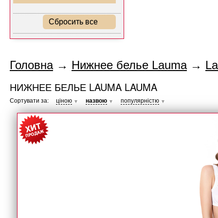
Сбросить все
Головна
→
Нижнее белье Lauma
→
L
НИЖНЕЕ БЕЛЬЕ LAUMA LAUMA
Сортувати за:
ціною
назвою
популярністю
▼
▼
▼