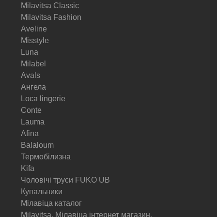
Milavitsa Classic
Milavitsa Fashion
Aveline
Misstyle
Luna
Milabel
Avals
Ангела
Loca lingerie
Conte
Lauma
Afina
Balaloum
Термобілизна
Kifa
Чоловічі труси FUKO UB
Купальники
Мілавіца каталог
Milavitsa. Мілавіца інтернет магазин.