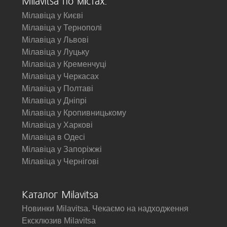
Milavitsa по містах:
Мілавіца у Києві
Мілавіца у Тернополі
Мілавіца у Львові
Мілавіца у Луцьку
Мілавіца у Кременчуці
Мілавіца у Черкасах
Мілавіца у Полтаві
Мілавіца у Дніпрі
Мілавіца у Кропивницькому
Мілавіца у Харкові
Мілавіца в Одесі
Мілавіца у Запоріжжі
Мілавіца у Чернігові
Каталог Milavitsa
Новинки Milavitsa. Чекаємо на надходження
Ексклюзив Milavitsa