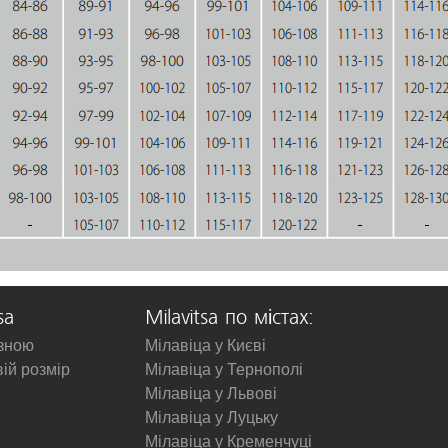
sa
Milavitsa по містах:
изною
Мілавіца у Києві
вій розмір
Мілавіца у Тернополі
Мілавіца у Львові
Мілавіца у Луцьку
Мілавіца у Кременчуці