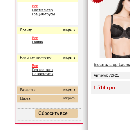
Все
Бюстгальтер
Грация-трусы
Бренд:
открыть
Все
Lauma
Наличие косточек:
открыть
Бюстгальтер Laum
Все
Без косточек
На косточках
Артикул: 72F21
1 514 грн
Размеры:
открыть
Цвета:
открыть
Сбросить все