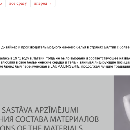
5
все сразу
вперед→
дизайнер и производитель модного нижнего белья в странах Балтии с боле
ась в 1971 году в Латвии, тогда же было выбрано и соответствующее назван
, влюбляя в свое белье женские сердца и тела и занимая лидирующие позици
епае бренд был переименован в LAUMA LINGERIE, продолжая лучшие традиции