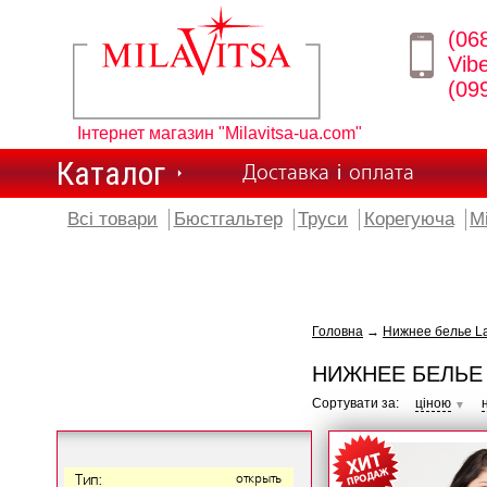
(06
Vib
(09
Інтернет магазин "Milavitsa-ua.com"
Каталог
Доставка і оплата
Всі товари
Бюстгальтер
Труси
Корегуюча
М
Головна
→
Нижнее белье L
НИЖНЕЕ БЕЛЬЕ
Сортувати за:
ціною
▼
Тип:
открыть