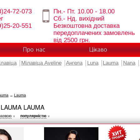
8)24-72-073
Пн.- Пт. 10.00 - 18.00
er
Сб.- Нд. вихідний
9)25-20-551
Безкоштовна доставка
передоплачених замовлень
від 2500 грн.
Про нас
Цікаво
ілавіца
Мілавіца Aveline
Ангела
Luna
Lauma
Nana
auma
→
Lauma
 LAUMA LAUMA
назвою
популярністю
▼
▼