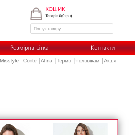
КОШИК
Товарів 0(0 грн)
Розмірна сітка
Контакти
Misstyle
Conte
Afina
Термо
Чоловікам
Акція