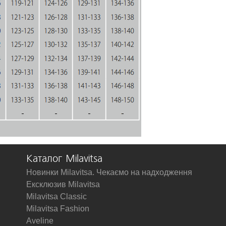
Каталог Milavitsa
Новинки Milavitsa. Чекаємо на надходження
Ексклюзив Milavitsa
Milavitsa Classic
Milavitsa Fashion
Aveline