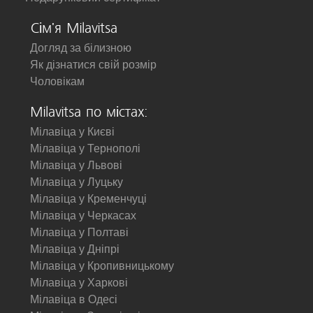
Сім'я Milavitsa
Догляд за білизною
Як дізнатися свій розмір
Чоловікам
Milavitsa по містах:
Мілавіца у Києві
Мілавіца у Тернополі
Мілавіца у Львові
Мілавіца у Луцьку
Мілавіца у Кременчуці
Мілавіца у Черкасах
Мілавіца у Полтаві
Мілавіца у Дніпрі
Мілавіца у Кропивницькому
Мілавіца у Харкові
Мілавіца в Одесі