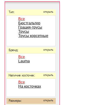
Тип:
открыть
Все
Бюстгальтер
Грация-трусы
Трусы
Трусы корсетные
Бренд:
открыть
Все
Lauma
Наличие косточек:
открыть
Все
На косточках
Размеры:
открыть