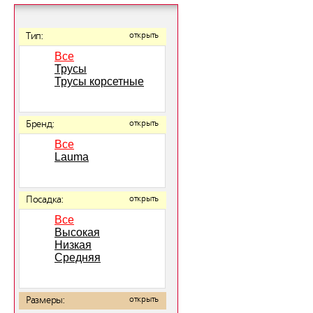
Тип:
открыть
Все
Трусы
Трусы корсетные
Бренд:
открыть
Все
Lauma
Посадка:
открыть
Все
Высокая
Низкая
Средняя
Размеры:
открыть