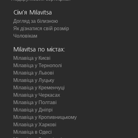
Сім'я Milavitsa
Догляд за білизною
Як дізнатися свій розмір
Чоловікам
Milavitsa по містах:
Мілавіца у Києві
Мілавіца у Тернополі
Мілавіца у Львові
Мілавіца у Луцьку
Мілавіца у Кременчуці
Мілавіца у Черкасах
Мілавіца у Полтаві
Мілавіца у Дніпрі
Мілавіца у Кропивницькому
Мілавіца у Харкові
Мілавіца в Одесі