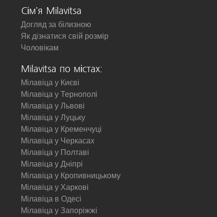
Сім'я Milavitsa
Догляд за білизною
Як дізнатися свій розмір
Чоловікам
Milavitsa по містах:
Мілавіца у Києві
Мілавіца у Тернополі
Мілавіца у Львові
Мілавіца у Луцьку
Мілавіца у Кременчуці
Мілавіца у Черкасах
Мілавіца у Полтаві
Мілавіца у Дніпрі
Мілавіца у Кропивницькому
Мілавіца у Харкові
Мілавіца в Одесі
Мілавіца у Запоріжжі