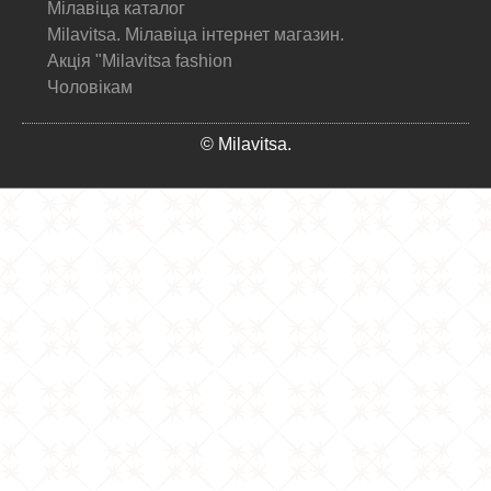
Мілавіца каталог
Milavitsa. Мілавіца інтернет магазин.
Акція "Milavitsa fashion
Чоловікам
© Milavitsa.