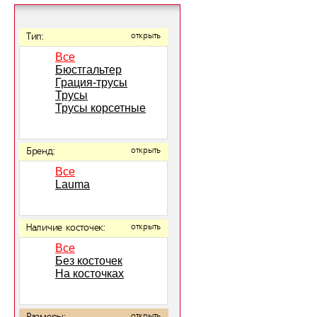
Тип:
открыть
Все
Бюстгальтер
Грация-трусы
Трусы
Трусы корсетные
Бренд:
открыть
Все
Lauma
Наличие косточек:
открыть
Все
Без косточек
На косточках
открыть