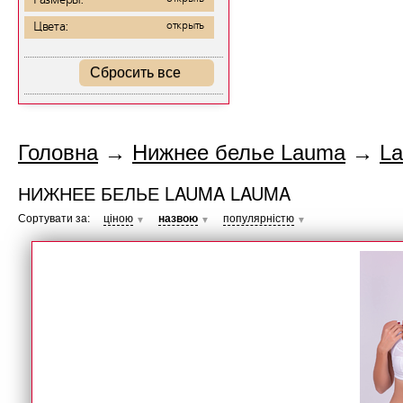
Размеры:
Цвета:
открыть
Сбросить все
Головна
→
Нижнее белье Lauma
→
L
НИЖНЕЕ БЕЛЬЕ LAUMA LAUMA
Сортувати за:
ціною
назвою
популярністю
▼
▼
▼