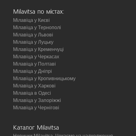
Milavitsa по містах:
Мілавіца у Києві
Мілавіца у Тернополі
Мілавіца у Львові
Мілавіца у Луцьку
Мілавіца у Кременчуці
Мілавіца у Черкасах
Мілавіца у Полтаві
Мілавіца у Дніпрі
Мілавіца у Кропивницькому
Мілавіца у Харкові
Мілавіца в Одесі
Мілавіца у Запоріжжі
Мілавіца у Чернігові
Каталог Milavitsa
Новинки Milavitsa. Чекаємо на надходження