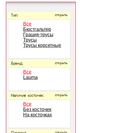
Тип:
открыть
Все
Бюстгальтер
Грация-трусы
Трусы
Трусы корсетные
Бренд:
открыть
Все
Lauma
Наличие косточек:
открыть
Все
Без косточек
На косточках
открыть