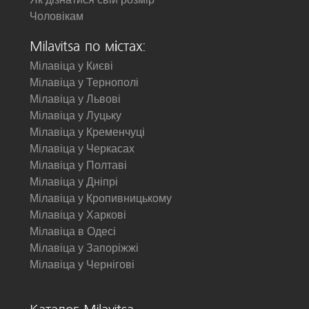
Чоловікам
Milavitsa по містах:
Мілавіца у Києві
Мілавіца у Тернополі
Мілавіца у Львові
Мілавіца у Луцьку
Мілавіца у Кременчуці
Мілавіца у Черкасах
Мілавіца у Полтаві
Мілавіца у Дніпрі
Мілавіца у Кропивницькому
Мілавіца у Харкові
Мілавіца в Одесі
Мілавіца у Запоріжжі
Мілавіца у Чернігові