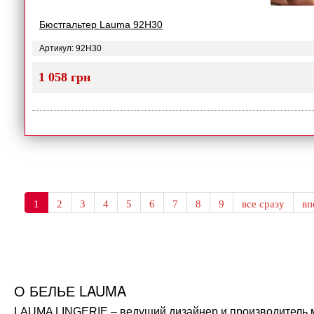
Бюстгальтер Lauma 92H30
Артикул: 92H30
1 058 грн
1
2
3
4
5
6
7
8
9
все сразу
в
О БЕЛЬЕ LAUMA
LAUMA LINGERIE – ведущий дизайнер и производитель мо