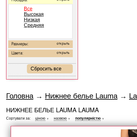
Посадка:
Все
Высокая
Низкая
Средняя
Размеры:
открыть
Цвета:
открыть
Сбросить все
Головна
→
Нижнее белье Lauma
→
L
НИЖНЕЕ БЕЛЬЕ LAUMA LAUMA
Сортувати за:
ціною
назвою
популярністю
▼
▼
▼