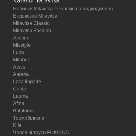
Каталог Milavitsa
Новинки Milavitsa. Чекаємо на надходження
Ексклюзив Milavitsa
Milavitsa Classic
Milavitsa Fashion
Aveline
Misstyle
Luna
Milabel
Avals
Ангела
Loca lingerie
Conte
Lauma
Afina
Balaloum
Термобілизна
Kifa
Чоловічі труси FUKO UB