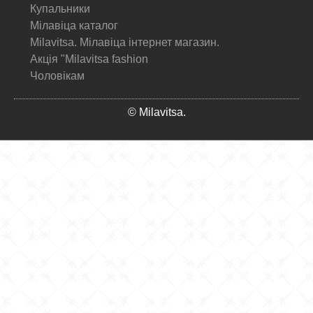
Купальники
Мілавіца каталог
Milavitsa. Мілавіца інтернет магазин.
Акція "Milavitsa fashion
Чоловікам
© Milavitsa.