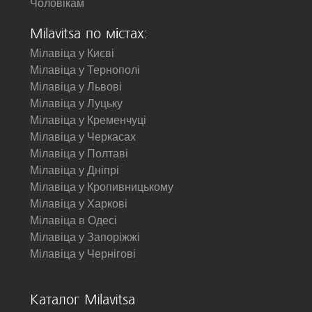
Чоловікам
Milavitsa по містах:
Мілавіца у Києві
Мілавіца у Тернополі
Мілавіца у Львові
Мілавіца у Луцьку
Мілавіца у Кременчуці
Мілавіца у Черкасах
Мілавіца у Полтаві
Мілавіца у Дніпрі
Мілавіца у Кропивницькому
Мілавіца у Харкові
Мілавіца в Одесі
Мілавіца у Запоріжжі
Мілавіца у Чернігові
Каталог Milavitsa