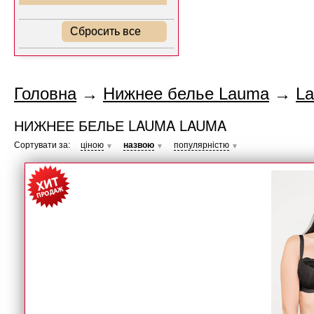
Сбросить все
Головна
→
Нижнее белье Lauma
→
L
НИЖНЕЕ БЕЛЬЕ LAUMA LAUMA
Сортувати за:
ціною
назвою
популярністю
▼
▼
▼