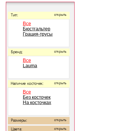
Тип:
открыть
Все
Бюстгальтер
Грация-трусы
Бренд:
открыть
Все
Lauma
Наличие косточек:
открыть
Все
Без косточек
На косточках
Размеры:
открыть
Цвета:
открыть