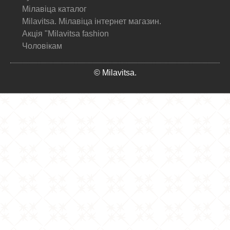
Мілавіца каталог
Milavitsa. Мілавіца інтернет магазин.
Акція "Milavitsa fashion
Чоловікам
© Milavitsa.