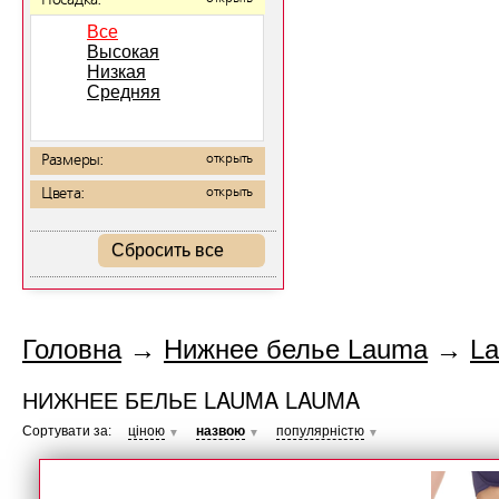
Посадка:
Все
Высокая
Низкая
Средняя
Размеры:
открыть
Цвета:
открыть
Сбросить все
Головна
→
Нижнее белье Lauma
→
L
НИЖНЕЕ БЕЛЬЕ LAUMA LAUMA
Сортувати за:
ціною
назвою
популярністю
▼
▼
▼