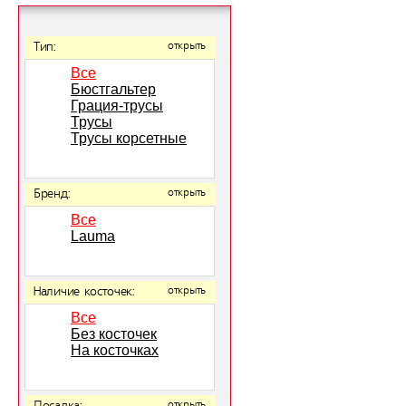
Тип:
открыть
Все
Бюстгальтер
Грация-трусы
Трусы
Трусы корсетные
Бренд:
открыть
Все
Lauma
Наличие косточек:
открыть
Все
Без косточек
На косточках
открыть