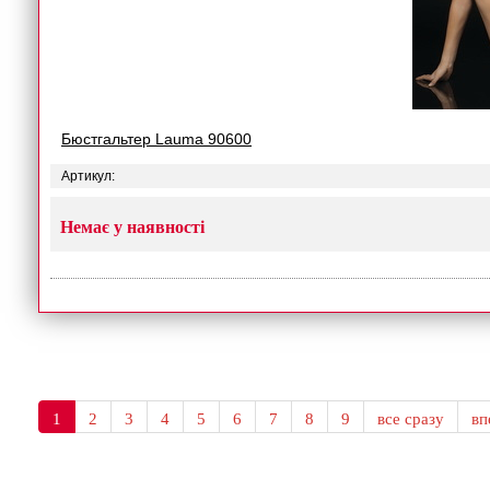
Бюстгальтер Lauma 90600
Артикул:
Немає у наявності
1
2
3
4
5
6
7
8
9
все сразу
в