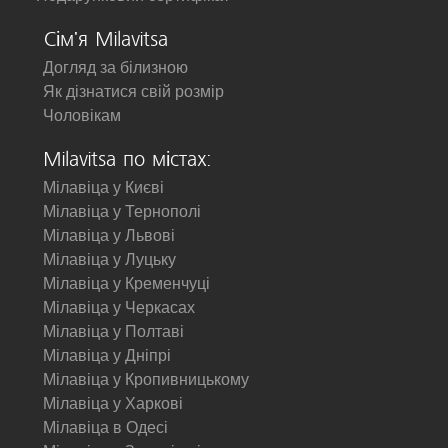
Сім'я Milavitsa
Догляд за білизною
Як дізнатися свій розмір
Чоловікам
Milavitsa по містах:
Мілавіца у Києві
Мілавіца у Тернополі
Мілавіца у Львові
Мілавіца у Луцьку
Мілавіца у Кременчуці
Мілавіца у Черкасах
Мілавіца у Полтаві
Мілавіца у Дніпрі
Мілавіца у Кропивницькому
Мілавіца у Харкові
Мілавіца в Одесі