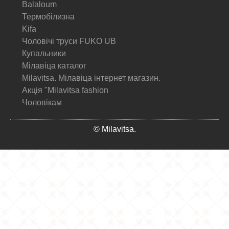
Balaloum
Термобілизна
Kifa
Чоловічі труси FUKO UB
Купальники
Мілавіца каталог
Milavitsa. Мілавіца інтернет магазин.
Акція "Milavitsa fashion
Чоловікам
© Milavitsa.