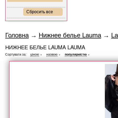
Сбросить все
Головна
→
Нижнее белье Lauma
→
L
НИЖНЕЕ БЕЛЬЕ LAUMA LAUMA
Сортувати за:
ціною
назвою
популярністю
▼
▼
▼