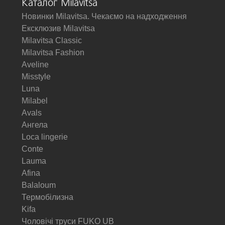
Каталог Milavitsa
Новинки Milavitsa. Чекаємо на надходження
Ексклюзив Milavitsa
Milavitsa Classic
Milavitsa Fashion
Aveline
Misstyle
Luna
Milabel
Avals
Ангела
Loca lingerie
Conte
Lauma
Afina
Balaloum
Термобілизна
Kifa
Чоловічі труси FUKO UB