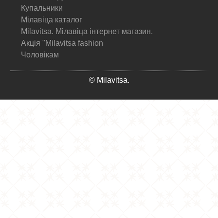
Купальники
Мілавіца каталог
Milavitsa. Мілавіца інтернет магазин.
Акція "Milavitsa fashion
Чоловікам
© Milavitsa.