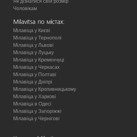
Як дізнатися свій розмір
Чоловікам
Milavitsa по містах:
Мілавіца у Києві
Мілавіца у Тернополі
Мілавіца у Львові
Мілавіца у Луцьку
Мілавіца у Кременчуці
Мілавіца у Черкасах
Мілавіца у Полтаві
Мілавіца у Дніпрі
Мілавіца у Кропивницькому
Мілавіца у Харкові
Мілавіца в Одесі
Мілавіца у Запоріжжі
Мілавіца у Чернігові