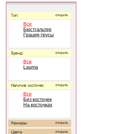
Тип:
открыть
Все
Бюстгальтер
Грация-трусы
Бренд:
открыть
Все
Lauma
Наличие косточек:
открыть
Все
Без косточек
На косточках
Размеры:
открыть
Цвета:
открыть