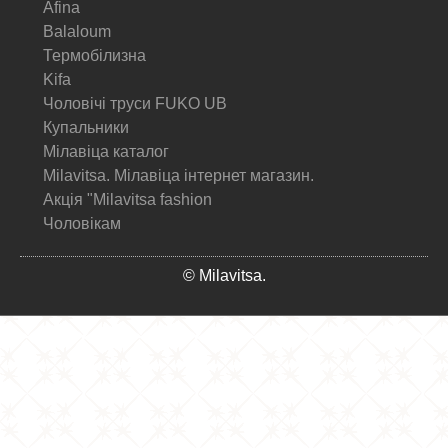
Afina
Balaloum
Термобілизна
Kifa
Чоловічі труси FUKO UB
Купальники
Мілавіца каталог
Milavitsa. Мілавіца інтернет магазин.
Акція "Milavitsa fashion
Чоловікам
© Milavitsa.