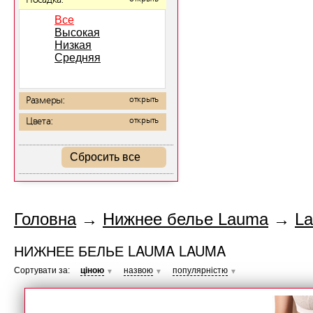
Посадка:
Все
Высокая
Низкая
Средняя
Размеры:
открыть
Цвета:
открыть
Сбросить все
Головна
→
Нижнее белье Lauma
→
L
НИЖНЕЕ БЕЛЬЕ LAUMA LAUMA
Сортувати за:
ціною
назвою
популярністю
▼
▼
▼