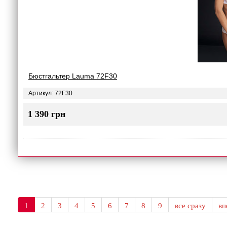
Бюстгальтер Lauma 72F30
Артикул: 72F30
1 390 грн
1
2
3
4
5
6
7
8
9
все сразу
в