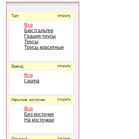
Тип:
открыть
Все
Бюстгальтер
Грация-трусы
Трусы
Трусы корсетные
Бренд:
открыть
Все
Lauma
Наличие косточек:
открыть
Все
Без косточек
На косточках
открыть