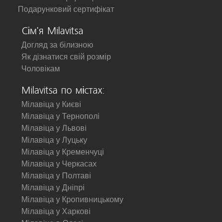
Подарунковий сертифікат
Сім'я Milavitsa
Догляд за білизною
Як дізнатися свій розмір
Чоловікам
Milavitsa по містах:
Мілавіца у Києві
Мілавіца у Тернополі
Мілавіца у Львові
Мілавіца у Луцьку
Мілавіца у Кременчуці
Мілавіца у Черкасах
Мілавіца у Полтаві
Мілавіца у Дніпрі
Мілавіца у Кропивницькому
Мілавіца у Харкові