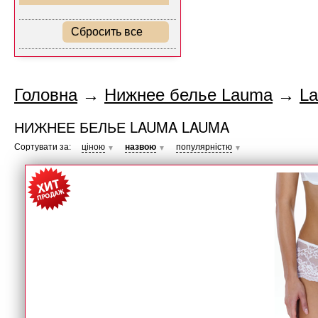
Сбросить все
Головна
→
Нижнее белье Lauma
→
L
НИЖНЕЕ БЕЛЬЕ LAUMA LAUMA
Сортувати за:
ціною
назвою
популярністю
▼
▼
▼