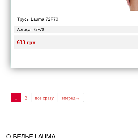
Трусы Lauma 72F70
Артикул: 72F70
633 грн
1
2
все сразу
вперед→
О БЕЛЬЕ LAUMA