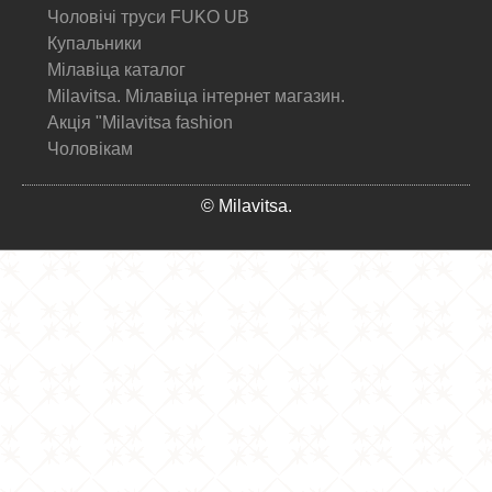
Чоловічі труси FUKO UB
Купальники
Мілавіца каталог
Milavitsa. Мілавіца інтернет магазин.
Акція "Milavitsa fashion
Чоловікам
© Milavitsa.