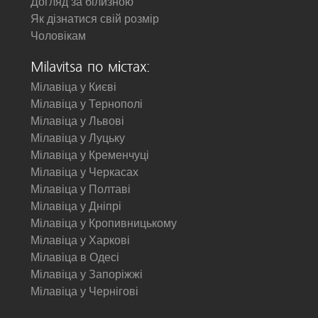
Догляд за білизною
Як дізнатися свій розмір
Чоловікам
Milavitsa по містах:
Мілавіца у Києві
Мілавіца у Тернополі
Мілавіца у Львові
Мілавіца у Луцьку
Мілавіца у Кременчуці
Мілавіца у Черкасах
Мілавіца у Полтаві
Мілавіца у Дніпрі
Мілавіца у Кропивницькому
Мілавіца у Харкові
Мілавіца в Одесі
Мілавіца у Запоріжжі
Мілавіца у Чернігові