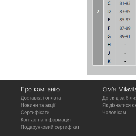
Про компанію
Сім'я Milavit
Доставка і оплата
Догляд за біл
Новини та акції
Як дізнатися с
Сертифікати
Чоловікам
Контактна інформація
Подарунковий сертифікат