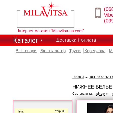
(06
Vib
(09
Інтернет магазин "Milavitsa-ua.com"
Каталог
Доставка і оплата
Всі товари
Бюстгальтер
Труси
Корегуюча
М
Головна
→
Нижнее белье L
НИЖНЕЕ БЕЛЬЕ
Сортувати за:
ціною
▼
Тип:
открыть