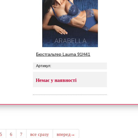
Бюстгальтер Lauma 91H41
Артикул:
Немає у наявності
5
6
7
все сразу
вперед→