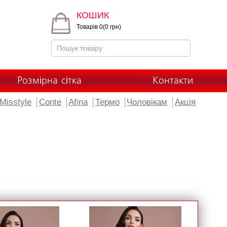
КОШИК
Товарів 0(0 грн)
Розмірна сітка
Контакти
Misstyle
Conte
Afina
Термо
Чоловікам
Акція