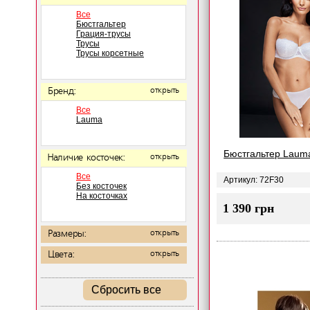
Все
Бюстгальтер
Грация-трусы
Трусы
Трусы корсетные
Бренд:
открыть
Все
Lauma
Бюстгальтер Laum
Наличие косточек:
открыть
Все
Артикул: 72F30
Без косточек
На косточках
1 390 грн
Размеры:
открыть
Цвета:
открыть
Сбросить все