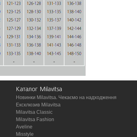
Каталог Milavitsa
Новинки Milavitsa. Чекаємо на надходження
Ексклюзив Milavitsa
Milavitsa Classic
Milavitsa Fashion
Aveline
Misstyle