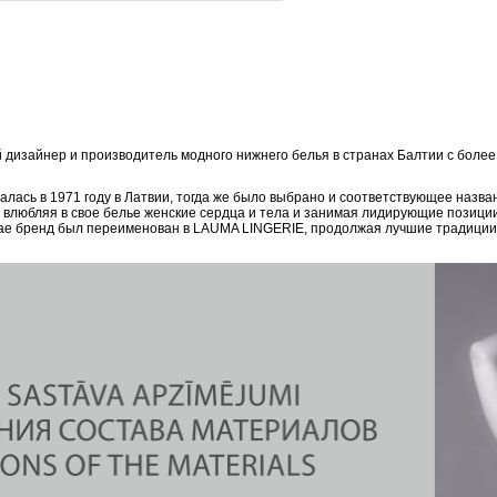
дизайнер и производитель модного нижнего белья в странах Балтии с боле
ась в 1971 году в Латвии, тогда же было выбрано и соответствующее назван
, влюбляя в свое белье женские сердца и тела и занимая лидирующие позици
епае бренд был переименован в LAUMA LINGERIE, продолжая лучшие традиции