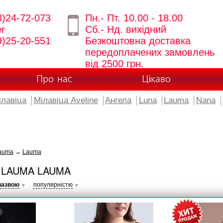
8)24-72-073
Пн.- Пт. 10.00 - 18.00
er
Сб.- Нд. вихідний
9)25-20-551
Безкоштовна доставка
передоплачених замовлень
від 2500 грн.
Про нас
Цікаво
ілавіца
Мілавіца Aveline
Ангела
Luna
Lauma
Nana
auma
→
Lauma
 LAUMA LAUMA
назвою
популярністю
▼
▼