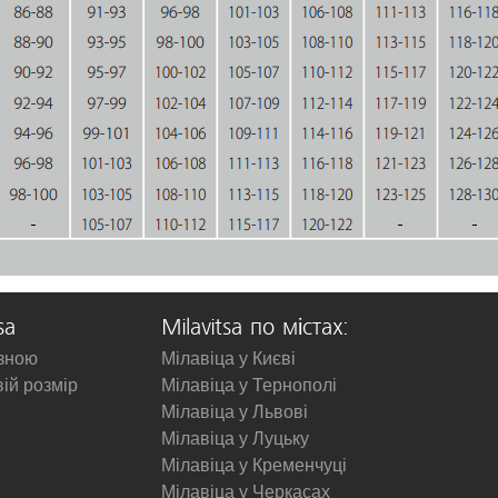
sa
Milavitsa по містах:
изною
Мілавіца у Києві
вій розмір
Мілавіца у Тернополі
Мілавіца у Львові
Мілавіца у Луцьку
Мілавіца у Кременчуці
Мілавіца у Черкасах