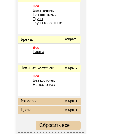
Все
Бюстгальтер
Грация-трусы
Трусы
Трусы корсетные
Бренд:
открыть
Все
Lauma
Наличие косточек:
открыть
Все
Без косточек
На косточках
Размеры:
открыть
Цвета:
открыть
Сбросить все