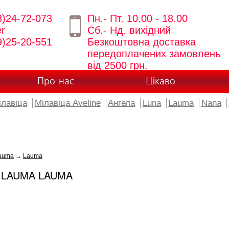
8)24-72-073
Пн.- Пт. 10.00 - 18.00
er
Сб.- Нд. вихідний
9)25-20-551
Безкоштовна доставка
передоплачених замовлень
від 2500 грн.
Про нас
Цікаво
ілавіца
Мілавіца Aveline
Ангела
Luna
Lauma
Nana
auma
→
Lauma
 LAUMA LAUMA