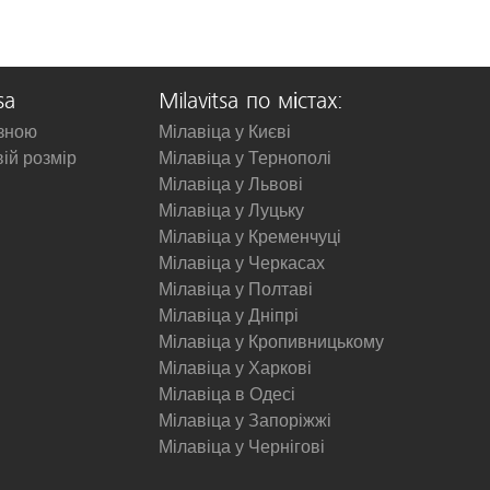
sa
Milavitsa по містах:
изною
Мілавіца у Києві
вій розмір
Мілавіца у Тернополі
Мілавіца у Львові
Мілавіца у Луцьку
Мілавіца у Кременчуці
Мілавіца у Черкасах
Мілавіца у Полтаві
Мілавіца у Дніпрі
Мілавіца у Кропивницькому
Мілавіца у Харкові
Мілавіца в Одесі
Мілавіца у Запоріжжі
Мілавіца у Чернігові