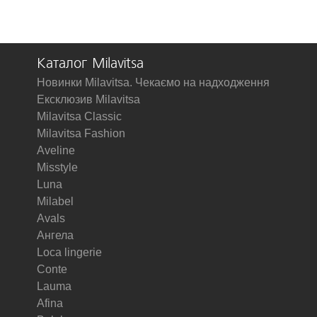
Каталог Milavitsa
Новинки Milavitsa. Чекаємо на надходження
Ексклюзив Milavitsa
Milavitsa Classic
Milavitsa Fashion
Aveline
Misstyle
Luna
Milabel
Avals
Ангела
Loca lingerie
Conte
Lauma
Afina