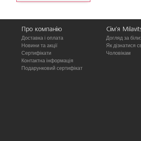
Про компанію
Сім'я Milavit
Доставка і оплата
Догляд за біл
Новини та акції
Як дізнатися с
Сертифікати
Чоловікам
Контактна інформація
Подарунковий сертифікат