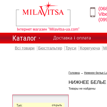
(06
Vib
(09
Інтернет магазин "Milavitsa-ua.com"
Каталог
Доставка і оплата
Всі товари
Бюстгальтер
Труси
Корегуюча
М
Головна
→
Нижнее белье L
НИЖНЕЕ БЕЛЬЕ
Товары не найдены
Тип:
открыть