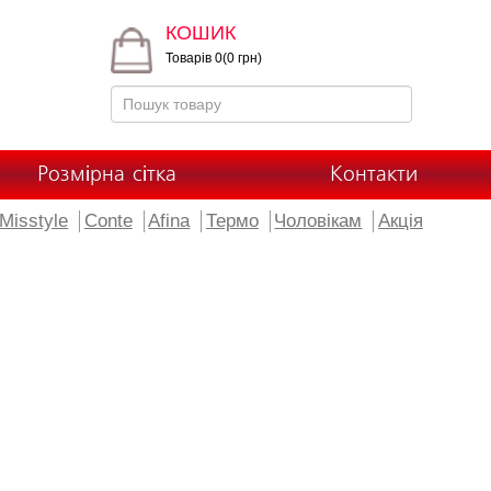
КОШИК
Товарів 0(0 грн)
Розмірна сітка
Контакти
Misstyle
Conte
Afina
Термо
Чоловікам
Акція