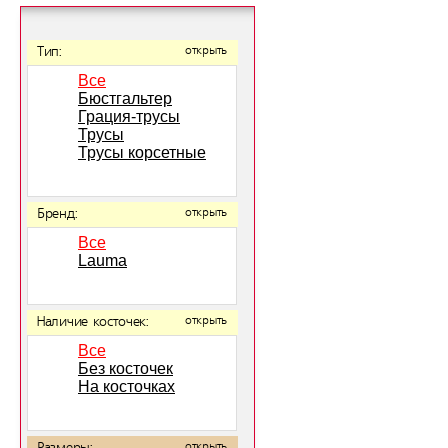
Тип:
открыть
Все
Бюстгальтер
Грация-трусы
Трусы
Трусы корсетные
Бренд:
открыть
Все
Lauma
Наличие косточек:
открыть
Все
Без косточек
На косточках
открыть