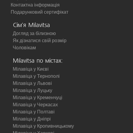
Контактна інформація
Подарунковий сертифікат
Сім'я Milavitsa
Догляд за білизною
Як дізнатися свій розмір
Чоловікам
Milavitsa по містах:
Мілавіца у Києві
Мілавіца у Тернополі
Мілавіца у Львові
Мілавіца у Луцьку
Мілавіца у Кременчуці
Мілавіца у Черкасах
Мілавіца у Полтаві
Мілавіца у Дніпрі
Мілавіца у Кропивницькому