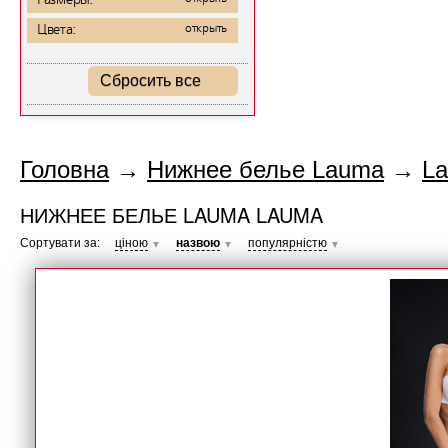
Размеры:
Цвета:
открыть
Сбросить все
Головна
→
Нижнее белье Lauma
→
L
НИЖНЕЕ БЕЛЬЕ LAUMA LAUMA
Сортувати за:
ціною
назвою
популярністю
▼
▼
▼