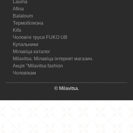
Lauma
Afina
Balaloum
Термобілизна
Kifa
Чоловічі труси FUKO UB
Купальники
Мілавіца каталог
Milavitsa. Мілавіца інтернет магазин.
Акція "Milavitsa fashion
Чоловікам
© Milavitsa.