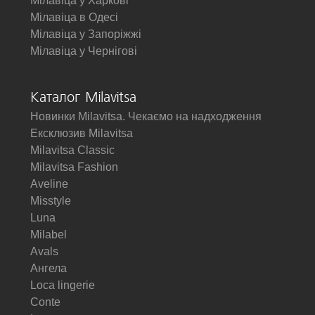
Мілавіца у Харкові
Мілавіца в Одесі
Мілавіца у Запоріжжі
Мілавіца у Чернігові
Каталог Milavitsa
Новинки Milavitsa. Чекаємо на надходження
Ексклюзив Milavitsa
Milavitsa Classic
Milavitsa Fashion
Aveline
Misstyle
Luna
Milabel
Avals
Ангела
Loca lingerie
Conte