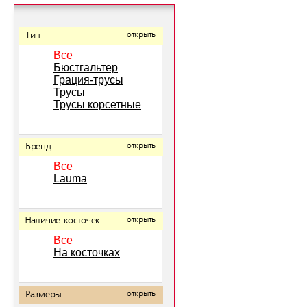
Тип:
открыть
Все
Бюстгальтер
Грация-трусы
Трусы
Трусы корсетные
Бренд:
открыть
Все
Lauma
Наличие косточек:
открыть
Все
На косточках
Размеры:
открыть