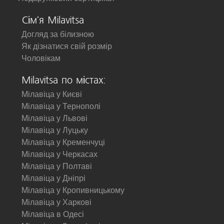
Сім'я Milavitsa
Догляд за білизною
Як дізнатися свій розмір
Чоловікам
Milavitsa по містах:
Мілавіца у Києві
Мілавіца у Тернополі
Мілавіца у Львові
Мілавіца у Луцьку
Мілавіца у Кременчуці
Мілавіца у Черкасах
Мілавіца у Полтаві
Мілавіца у Дніпрі
Мілавіца у Кропивницькому
Мілавіца у Харкові
Мілавіца в Одесі