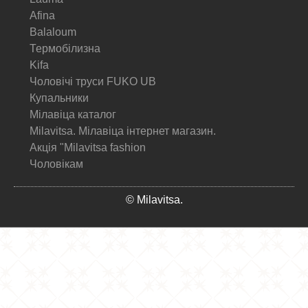
Afina
Balaloum
Термобілизна
Kifa
Чоловічі труси FUKO UB
Купальники
Мілавіца каталог
Milavitsa. Мілавіца інтернет магазин.
Акція "Milavitsa fashion
Чоловікам
© Milavitsa.