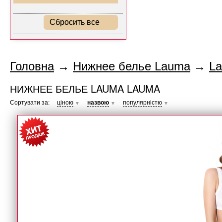
Сбросить все
Головна
→
Нижнее белье Lauma
→
L
НИЖНЕЕ БЕЛЬЕ LAUMA LAUMA
Сортувати за:
ціною
назвою
популярністю
▼
▼
▼