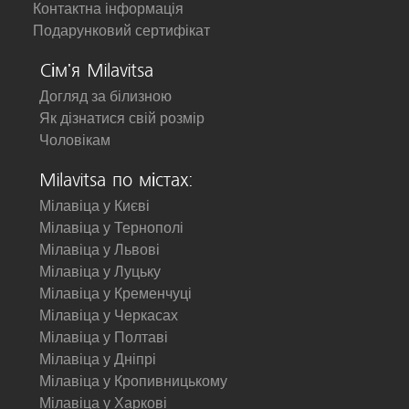
Контактна інформація
Подарунковий сертифікат
Сім'я Milavitsa
Догляд за білизною
Як дізнатися свій розмір
Чоловікам
Milavitsa по містах:
Мілавіца у Києві
Мілавіца у Тернополі
Мілавіца у Львові
Мілавіца у Луцьку
Мілавіца у Кременчуці
Мілавіца у Черкасах
Мілавіца у Полтаві
Мілавіца у Дніпрі
Мілавіца у Кропивницькому
Мілавіца у Харкові