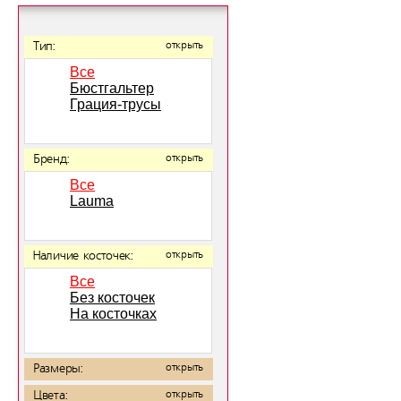
Тип:
открыть
Все
Бюстгальтер
Грация-трусы
Бренд:
открыть
Все
Lauma
Наличие косточек:
открыть
Все
Без косточек
На косточках
Размеры:
открыть
Цвета:
открыть