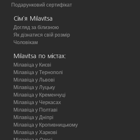
Подарунковий сертифікат
Сім'я Milavitsa
Догляд за білизною
Як дізнатися свій розмір
Чоловікам
Milavitsa по містах:
Мілавіца у Києві
Мілавіца у Тернополі
Мілавіца у Львові
Мілавіца у Луцьку
Мілавіца у Кременчуці
Мілавіца у Черкасах
Мілавіца у Полтаві
Мілавіца у Дніпрі
Мілавіца у Кропивницькому
Мілавіца у Харкові
Мілавіца в Одесі