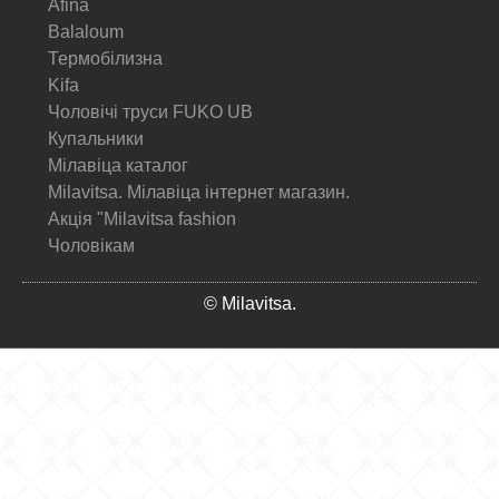
Afina
Balaloum
Термобілизна
Kifa
Чоловічі труси FUKO UB
Купальники
Мілавіца каталог
Milavitsa. Мілавіца інтернет магазин.
Акція "Milavitsa fashion
Чоловікам
© Milavitsa.