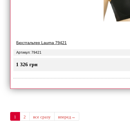
Бюстгальтер Lauma 79421
Артикул: 79421
1 326 грн
1
2
все сразу
вперед→