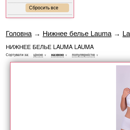
Сбросить все
Головна
→
Нижнее белье Lauma
→
L
НИЖНЕЕ БЕЛЬЕ LAUMA LAUMA
Сортувати за:
ціною
назвою
популярністю
▼
▼
▼