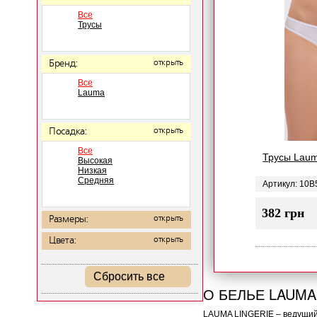
Все
Трусы
Бренд:
открыть
Все
Lauma
Посадка:
открыть
Все
Трусы Lau
Высокая
Низкая
Средняя
Артикул: 10B
382 грн
Размеры:
открыть
Цвета:
открыть
Сбросить все
О БЕЛЬЕ LAUMA
LAUMA LINGERIE – ведущий 