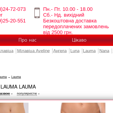
8)24-72-073
Пн.- Пт. 10.00 - 18.00
er
Сб.- Нд. вихідний
9)25-20-551
Безкоштовна доставка
передоплачених замовлень
від 2500 грн.
Про нас
Цікаво
ілавіца
Мілавіца Aveline
Ангела
Luna
Lauma
Nana
auma
→
Lauma
 LAUMA LAUMA
назвою
популярністю
▼
▼