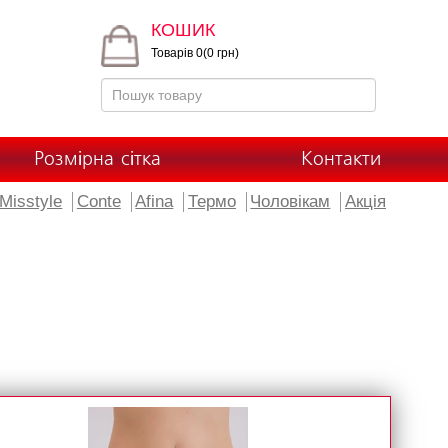
КОШИК
Товарів 0(0 грн)
Розмірна сітка
Контакти
Misstyle
Conte
Afina
Термо
Чоловікам
Акція