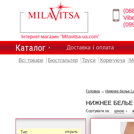
(06
Vib
(09
Інтернет магазин "Milavitsa-ua.com"
Каталог
Доставка і оплата
Всі товари
Бюстгальтер
Труси
Корегуюча
М
Головна
→
Нижнее белье L
НИЖНЕЕ БЕЛЬЕ
Сортувати за:
ціною
▼
Тип:
открыть