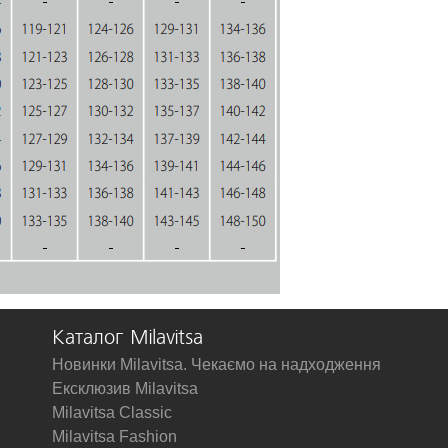
Каталог Milavitsa
Новинки Milavitsa. Чекаємо на надходження
Ексклюзив Milavitsa
Milavitsa Classic
Milavitsa Fashion