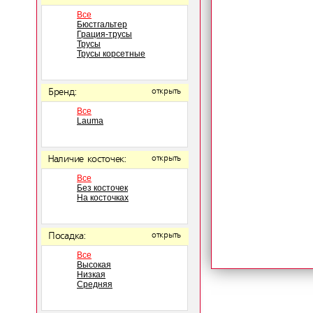
Все
Бюстгальтер
Грация-трусы
Трусы
Трусы корсетные
Бренд:
открыть
Все
Lauma
Наличие косточек:
открыть
Все
Без косточек
На косточках
Посадка:
открыть
Все
Высокая
Низкая
Средняя