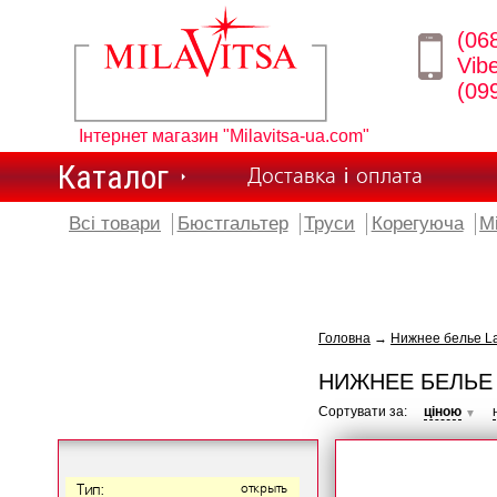
(06
Vib
(09
Інтернет магазин "Milavitsa-ua.com"
Каталог
Доставка і оплата
Всі товари
Бюстгальтер
Труси
Корегуюча
М
Головна
→
Нижнее белье L
НИЖНЕЕ БЕЛЬЕ
Сортувати за:
ціною
▼
Тип:
открыть