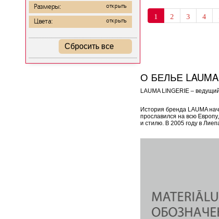
Размеры:
открыть
1
2
3
4
Цвета:
открыть
Сбросить все
О БЕЛЬЕ LAUMA
LAUMA LINGERIE – ведущий 
История бренда LAUMA начал
прославился на всю Европу
и стилю. В 2005 году в Ли