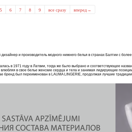
5
6
7
8
9
все сразу
вперед→
дизайнер и производитель модного нижнего белья в странах Балтии с боле
ась в 1971 году в Латвии, тогда же было выбрано и соответствующее назван
, влюбляя в свое белье женские сердца и тела и занимая лидирующие позици
епае бренд был переименован в LAUMA LINGERIE, продолжая лучшие традиции