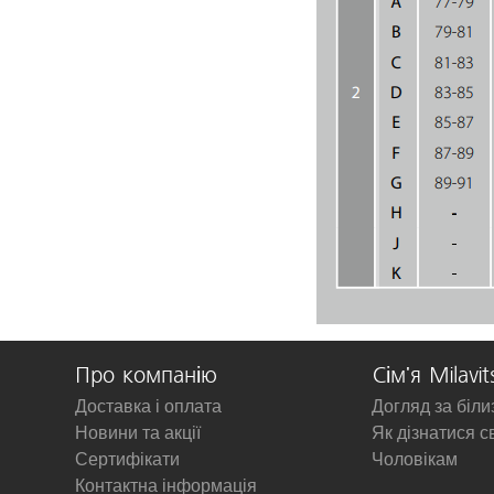
Про компанію
Сім'я Milavit
Доставка і оплата
Догляд за біл
Новини та акції
Як дізнатися с
Сертифікати
Чоловікам
Контактна інформація