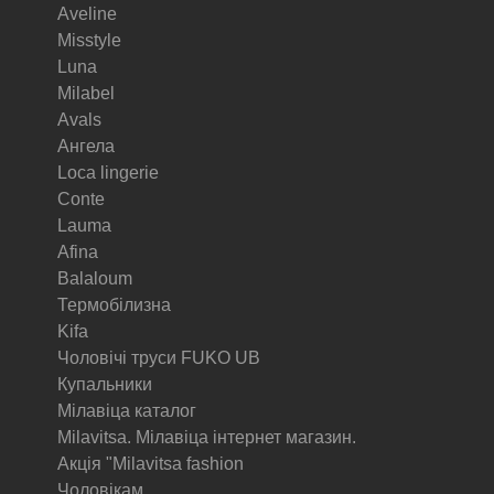
Aveline
Misstyle
Luna
Milabel
Avals
Ангела
Loca lingerie
Conte
Lauma
Afina
Balaloum
Термобілизна
Kifa
Чоловічі труси FUKO UB
Купальники
Мілавіца каталог
Milavitsa. Мілавіца інтернет магазин.
Акція "Milavitsa fashion
Чоловікам