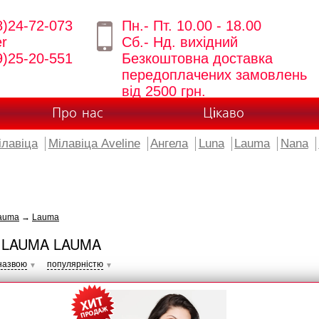
8)24-72-073
Пн.- Пт. 10.00 - 18.00
er
Сб.- Нд. вихідний
9)25-20-551
Безкоштовна доставка
передоплачених замовлень
від 2500 грн.
Про нас
Цікаво
ілавіца
Мілавіца Aveline
Ангела
Luna
Lauma
Nana
auma
→
Lauma
 LAUMA LAUMA
назвою
популярністю
▼
▼