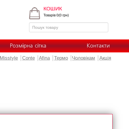
КОШИК
Товарів 0(0 грн)
Розмірна сітка
Контакти
Misstyle
Conte
Afina
Термо
Чоловікам
Акція