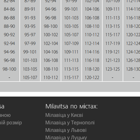
sa
Milavitsa по містах:
изною
Мілавіца у Києві
вій розмір
Мілавіца у Тернополі
Мілавіца у Львові
Мілавіца у Луцьку