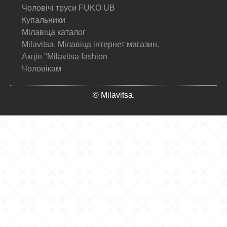
Чоловічі труси FUKO UB
Купальники
Мілавіца каталог
Milavitsa. Мілавіца інтернет магазин.
Акція "Milavitsa fashion
Чоловікам
© Milavitsa.