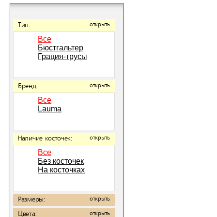
Тип:
открыть
Все
Бюстгальтер
Грация-трусы
Бренд:
открыть
Все
Lauma
Наличие косточек:
открыть
Все
Без косточек
На косточках
Размеры:
открыть
Цвета:
открыть