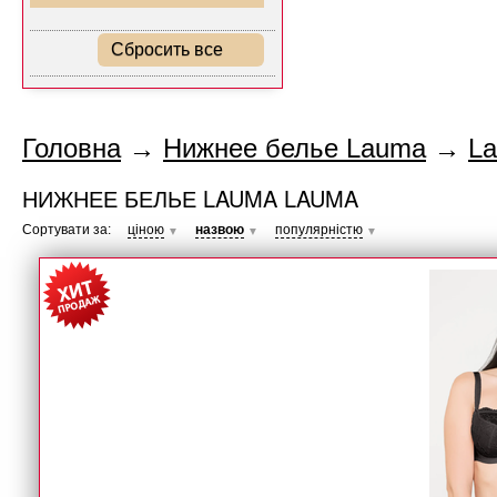
Сбросить все
Головна
→
Нижнее белье Lauma
→
L
НИЖНЕЕ БЕЛЬЕ LAUMA LAUMA
Сортувати за:
ціною
назвою
популярністю
▼
▼
▼