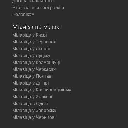
Догляд за білизною
Як дізнатися свій розмір
Чоловікам
Milavitsa по містах:
Мілавіца у Києві
Мілавіца у Тернополі
Мілавіца у Львові
Мілавіца у Луцьку
Мілавіца у Кременчуці
Мілавіца у Черкасах
Мілавіца у Полтаві
Мілавіца у Дніпрі
Мілавіца у Кропивницькому
Мілавіца у Харкові
Мілавіца в Одесі
Мілавіца у Запоріжжі
Мілавіца у Чернігові