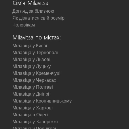
Сім'я Milavitsa
Догляд за білизною
Як дізнатися свій розмір
Чоловікам
Milavitsa по містах:
Мілавіца у Києві
Мілавіца у Тернополі
Мілавіца у Львові
Мілавіца у Луцьку
Мілавіца у Кременчуці
Мілавіца у Черкасах
Мілавіца у Полтаві
Мілавіца у Дніпрі
Мілавіца у Кропивницькому
Мілавіца у Харкові
Мілавіца в Одесі
Мілавіца у Запоріжжі
Мілавіца у Чернігові