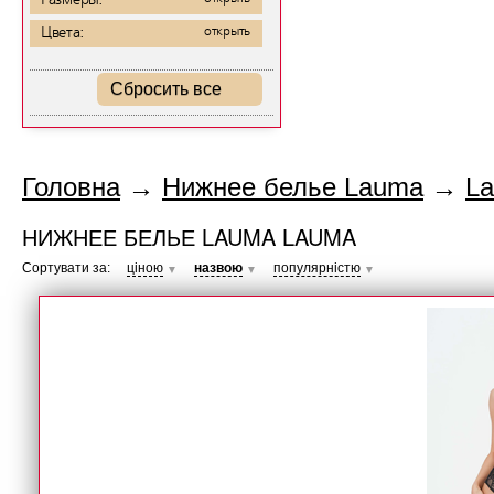
Размеры:
Цвета:
открыть
Сбросить все
Головна
→
Нижнее белье Lauma
→
L
НИЖНЕЕ БЕЛЬЕ LAUMA LAUMA
Сортувати за:
ціною
назвою
популярністю
▼
▼
▼