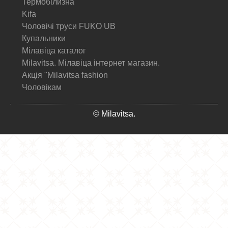
Термобілизна
Kifa
Чоловічі труси FUKO UB
Купальники
Мілавіца каталог
Milavitsa. Мілавіца інтернет магазин.
Акція "Milavitsa fashion
Чоловікам
© Milavitsa.