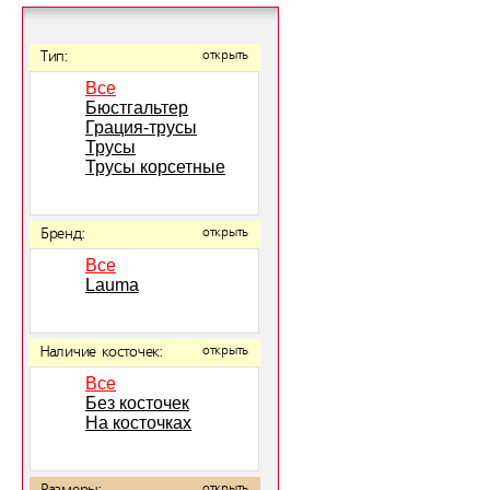
Тип:
открыть
Все
Бюстгальтер
Грация-трусы
Трусы
Трусы корсетные
Бренд:
открыть
Все
Lauma
Наличие косточек:
открыть
Все
Без косточек
На косточках
открыть