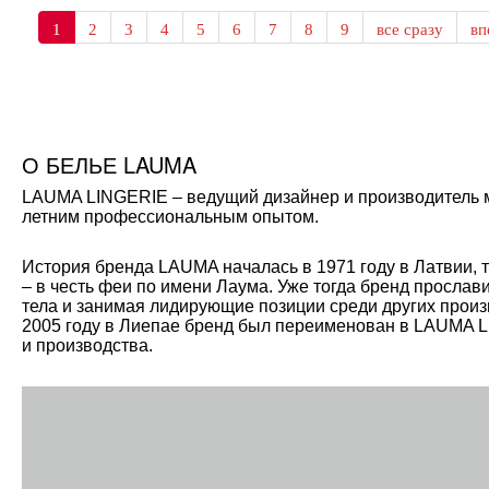
1
2
3
4
5
6
7
8
9
все сразу
в
О БЕЛЬЕ LAUMA
LAUMA LINGERIE – ведущий дизайнер и производитель мо
летним профессиональным опытом.
История бренда LAUMA началась в 1971 году в Латвии, 
– в честь феи по имени Лаума. Уже тогда бренд прослав
тела и занимая лидирующие позиции среди других произ
2005 году в Лиепае бренд был переименован в LAUMA L
и производства.