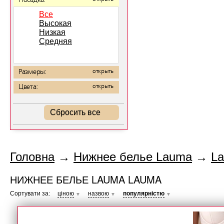
Посадка:
Все
Высокая
Низкая
Средняя
Размеры:
открыть
Цвета:
открыть
Сбросить все
Головна
→
Нижнее белье Lauma
→
L
НИЖНЕЕ БЕЛЬЕ LAUMA LAUMA
Сортувати за:
ціною
назвою
популярністю
▼
▼
▼