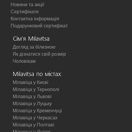
Новини та акції
Сертифікати
Контактна інформація
Подарунковий сертифікат
Сім'я Milavitsa
Догляд за білизною
Як дізнатися свій розмір
Чоловікам
Milavitsa по містах:
Мілавіца у Києві
Мілавіца у Тернополі
Мілавіца у Львові
Мілавіца у Луцьку
Мілавіца у Кременчуці
Мілавіца у Черкасах
Мілавіца у Полтаві
Мілавіца у Дніпрі