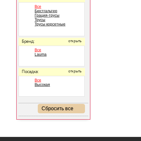
Все
Бюстгальтер
Грация-трусы
Трусы
Трусы корсетные
Бренд:
открыть
Все
Lauma
Посадка:
открыть
Все
Высокая
Сбросить все