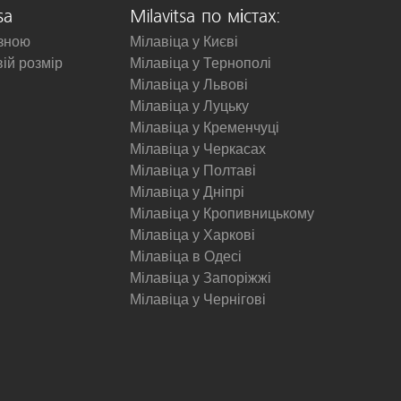
sa
Milavitsa по містах:
изною
Мілавіца у Києві
вій розмір
Мілавіца у Тернополі
Мілавіца у Львові
Мілавіца у Луцьку
Мілавіца у Кременчуці
Мілавіца у Черкасах
Мілавіца у Полтаві
Мілавіца у Дніпрі
Мілавіца у Кропивницькому
Мілавіца у Харкові
Мілавіца в Одесі
Мілавіца у Запоріжжі
Мілавіца у Чернігові