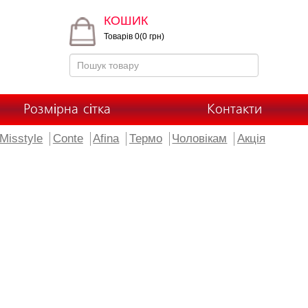
КОШИК
Товарів 0(0 грн)
Розмірна сітка
Контакти
Misstyle
Conte
Afina
Термо
Чоловікам
Акція