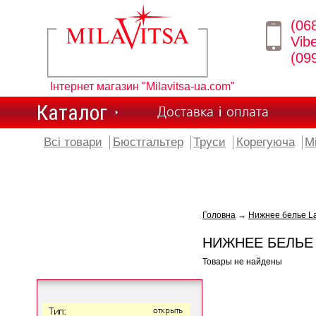
(06
Vib
(09
Інтернет магазин "Milavitsa-ua.com"
Каталог
Доставка і оплата
Всі товари
Бюстгальтер
Труси
Корегуюча
М
Головна
→
Нижнее белье L
НИЖНЕЕ БЕЛЬЕ
Товары не найдены
Тип:
открыть