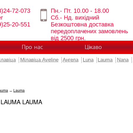
8)24-72-073
Пн.- Пт. 10.00 - 18.00
er
Сб.- Нд. вихідний
9)25-20-551
Безкоштовна доставка
передоплачених замовлень
від 2500 грн.
Про нас
Цікаво
ілавіца
Мілавіца Aveline
Ангела
Luna
Lauma
Nana
auma
→
Lauma
 LAUMA LAUMA