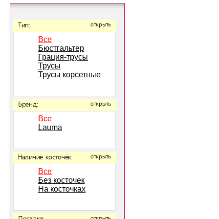
Тип:
открыть
Все
Бюстгальтер
Грация-трусы
Трусы
Трусы корсетные
Бренд:
открыть
Все
Lauma
Наличие косточек:
открыть
Все
Без косточек
На косточках
открыть