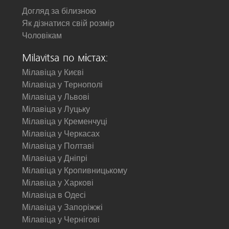
Догляд за білизною
Як дізнатися свій розмір
Чоловікам
Milavitsa по містах:
Мілавіца у Києві
Мілавіца у Тернополі
Мілавіца у Львові
Мілавіца у Луцьку
Мілавіца у Кременчуці
Мілавіца у Черкасах
Мілавіца у Полтаві
Мілавіца у Дніпрі
Мілавіца у Кропивницькому
Мілавіца у Харкові
Мілавіца в Одесі
Мілавіца у Запоріжжі
Мілавіца у Чернігові