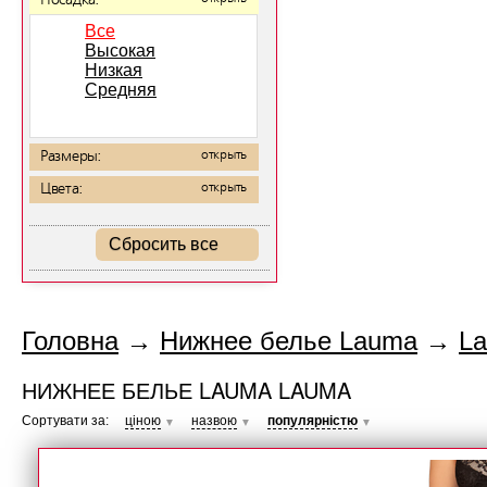
Посадка:
Все
Высокая
Низкая
Средняя
Размеры:
открыть
Цвета:
открыть
Сбросить все
Головна
→
Нижнее белье Lauma
→
L
НИЖНЕЕ БЕЛЬЕ LAUMA LAUMA
Сортувати за:
ціною
назвою
популярністю
▼
▼
▼