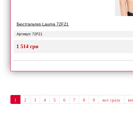
Бюстгальтер Lauma 72F21
Артикул: 72F21
1 514 грн
1
2
3
4
5
6
7
8
9
все сразу
в