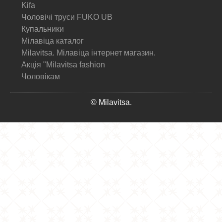
Kifa
Чоловічі труси FUKO UB
Купальники
Мілавіца каталог
Milavitsa. Мілавіца інтернет магазин.
Акція "Milavitsa fashion
Чоловікам
© Milavitsa.