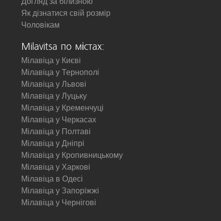
Догляд за білизною
Як дізнатися свій розмір
Чоловікам
Milavitsa по містах:
Мілавіца у Києві
Мілавіца у Тернополі
Мілавіца у Львові
Мілавіца у Луцьку
Мілавіца у Кременчуці
Мілавіца у Черкасах
Мілавіца у Полтаві
Мілавіца у Дніпрі
Мілавіца у Кропивницькому
Мілавіца у Харкові
Мілавіца в Одесі
Мілавіца у Запоріжжі
Мілавіца у Чернігові