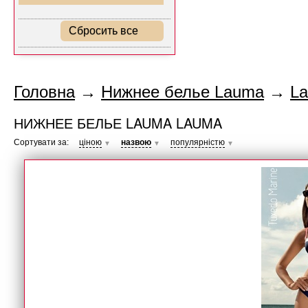
Сбросить все
Головна
→
Нижнее белье Lauma
→
L
НИЖНЕЕ БЕЛЬЕ LAUMA LAUMA
Сортувати за:
ціною
назвою
популярністю
▼
▼
▼