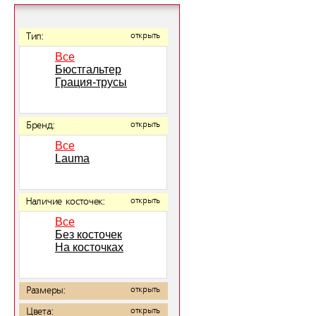
Тип:
открыть
Все
Бюстгальтер
Грация-трусы
Бренд:
открыть
Все
Lauma
Наличие косточек:
открыть
Все
Без косточек
На косточках
Размеры:
открыть
Цвета:
открыть