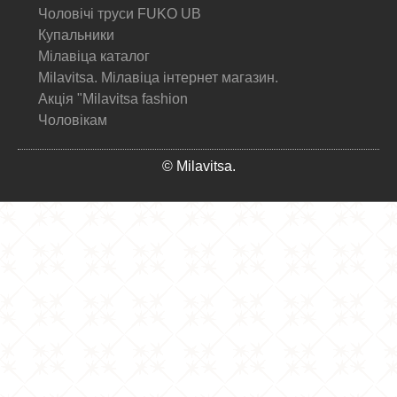
Чоловічі труси FUKO UB
Купальники
Мілавіца каталог
Milavitsa. Мілавіца інтернет магазин.
Акція "Milavitsa fashion
Чоловікам
© Milavitsa.