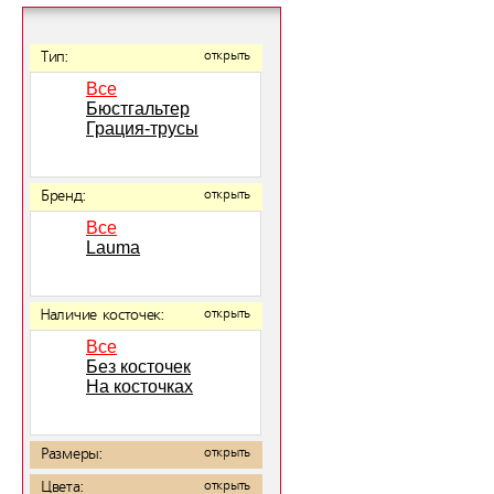
Тип:
открыть
Все
Бюстгальтер
Грация-трусы
Бренд:
открыть
Все
Lauma
Наличие косточек:
открыть
Все
Без косточек
На косточках
Размеры:
открыть
Цвета:
открыть