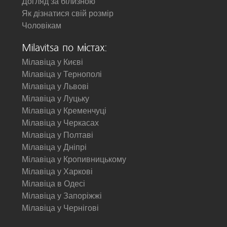
Догляд за білизною
Як дізнатися свій розмір
Чоловікам
Milavitsa по містах:
Мілавіца у Києві
Мілавіца у Тернополі
Мілавіца у Львові
Мілавіца у Луцьку
Мілавіца у Кременчуці
Мілавіца у Черкасах
Мілавіца у Полтаві
Мілавіца у Дніпрі
Мілавіца у Кропивницькому
Мілавіца у Харкові
Мілавіца в Одесі
Мілавіца у Запоріжжі
Мілавіца у Чернігові