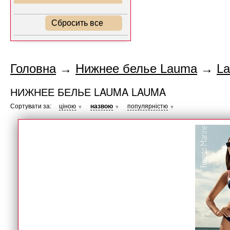
Сбросить все
Головна
→
Нижнее белье Lauma
→
L
НИЖНЕЕ БЕЛЬЕ LAUMA LAUMA
Сортувати за:
ціною
назвою
популярністю
▼
▼
▼