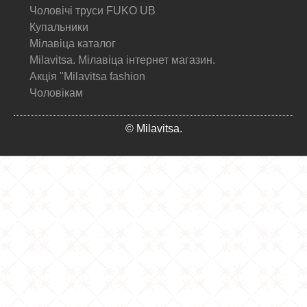
Чоловічі труси FUKO UB
Купальники
Мілавіца каталог
Milavitsa. Мілавіца інтернет магазин.
Акція "Milavitsa fashion
Чоловікам
© Milavitsa.