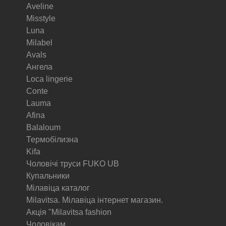
Aveline
Misstyle
Luna
Milabel
Avals
Ангела
Loca lingerie
Conte
Lauma
Afina
Balaloum
Термобілизна
Kifa
Чоловічі труси FUKO UB
Купальники
Мілавіца каталог
Milavitsa. Мілавіца інтернет магазин.
Акція "Milavitsa fashion
Чоловікам