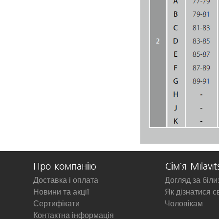
Про компанію
Сім'я Milavit
Доставка і оплата
Догляд за біл
Новини та акції
Як дізнатися с
Сертифікати
Чоловікам
Контактна інформація