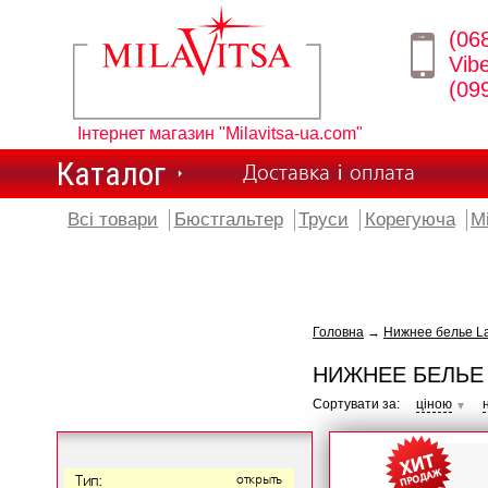
(06
Vib
(09
Інтернет магазин "Milavitsa-ua.com"
Каталог
Доставка і оплата
Всі товари
Бюстгальтер
Труси
Корегуюча
М
Головна
→
Нижнее белье L
НИЖНЕЕ БЕЛЬЕ
Сортувати за:
ціною
▼
Тип:
открыть