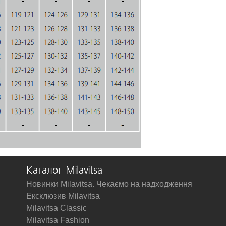
Каталог Milavitsa
Новинки Milavitsa. Чекаємо на надходження
Ексклюзив Milavitsa
Milavitsa Classic
Milavitsa Fashion