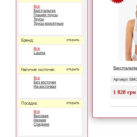
Все
Бюстгальтер
Грация-трусы
Трусы
Трусы корсетные
Бренд:
открыть
Все
Lauma
Бюстгальте
Наличие косточек:
открыть
Все
Артикул: 58K
Без косточек
На косточках
1 828 грн
Посадка:
открыть
Все
Высокая
Низкая
Средняя