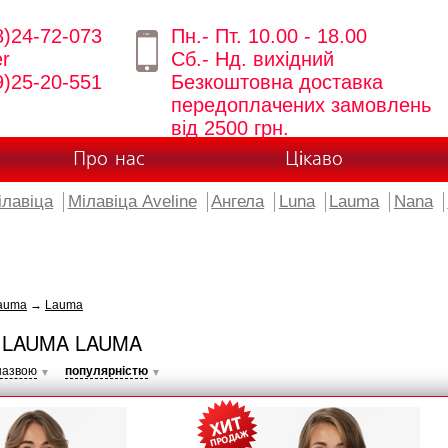
8)24-72-073
Пн.- Пт. 10.00 - 18.00
er
Сб.- Нд. вихідний
9)25-20-551
Безкоштовна доставка
передоплачених замовлень
від 2500 грн.
Про нас
Цікаво
ілавіца
Мілавіца Aveline
Ангела
Luna
Lauma
Nana
auma
→
Lauma
 LAUMA LAUMA
назвою
популярністю
▼
▼