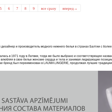
5
6
7
8
9
все сразу
вперед→
дизайнер и производитель модного нижнего белья в странах Балтии с боле
ась в 1971 году в Латвии, тогда же было выбрано и соответствующее назван
, влюбляя в свое белье женские сердца и тела и занимая лидирующие позици
епае бренд был переименован в LAUMA LINGERIE, продолжая лучшие традиции