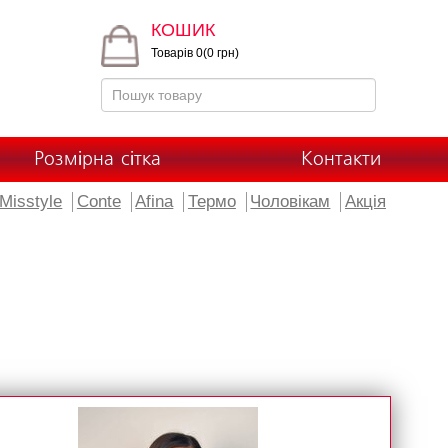
КОШИК
Товарів 0(0 грн)
Розмірна сітка
Контакти
Misstyle
Conte
Afina
Термо
Чоловікам
Акція