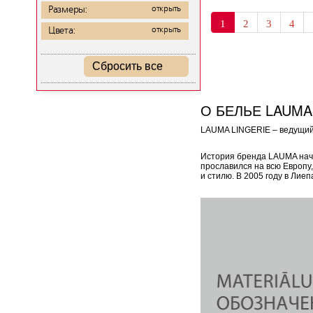
Размеры:
открыть
1
2
3
4
Цвета:
открыть
Сбросить все
О БЕЛЬЕ LAUMA
LAUMA LINGERIE – ведущий 
История бренда LAUMA начал
прославился на всю Европу
и стилю. В 2005 году в Ли