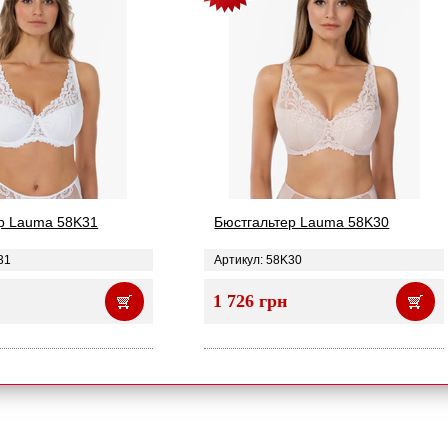
р Lauma 58K31
Бюстгальтер Lauma 58K30
31
Артикул: 58K30
1 726 грн