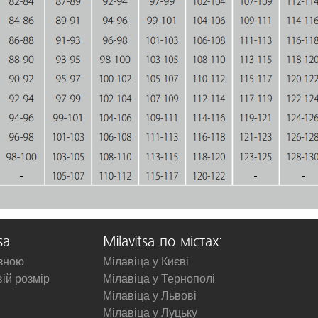
sa
Milavitsa по містах:
изною
Мілавіца у Києві
вій розмір
Мілавіца у Тернополі
Мілавіца у Львові
Мілавіца у Луцьку