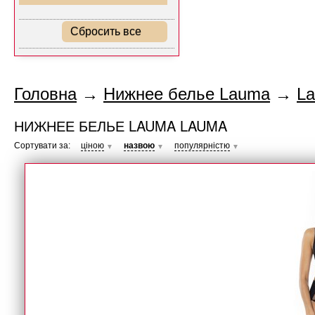
Сбросить все
Головна
→
Нижнее белье Lauma
→
L
НИЖНЕЕ БЕЛЬЕ LAUMA LAUMA
Сортувати за:
ціною
назвою
популярністю
▼
▼
▼