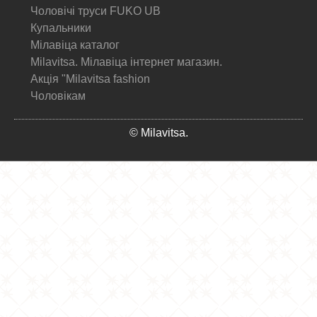
Чоловічі труси FUKO UB
Купальники
Мілавіца каталог
Milavitsa. Мілавіца інтернет магазин.
Акція "Milavitsa fashion
Чоловікам
© Milavitsa.