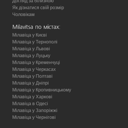
Догляд за білизною
Як дізнатися свій розмір
Чоловікам
Milavitsa по містах:
Мілавіца у Києві
Мілавіца у Тернополі
Мілавіца у Львові
Мілавіца у Луцьку
Мілавіца у Кременчуці
Мілавіца у Черкасах
Мілавіца у Полтаві
Мілавіца у Дніпрі
Мілавіца у Кропивницькому
Мілавіца у Харкові
Мілавіца в Одесі
Мілавіца у Запоріжжі
Мілавіца у Чернігові