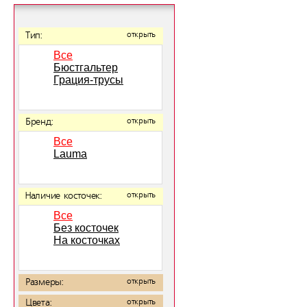
Тип:
открыть
Все
Бюстгальтер
Грация-трусы
Бренд:
открыть
Все
Lauma
Наличие косточек:
открыть
Все
Без косточек
На косточках
Размеры:
открыть
Цвета:
открыть