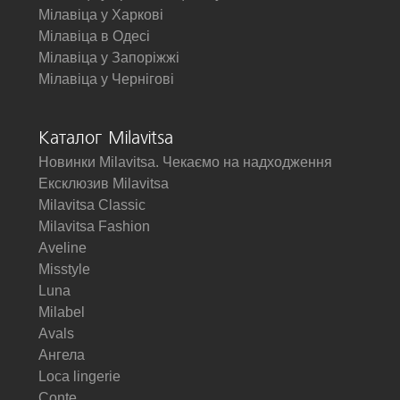
Мілавіца у Харкові
Мілавіца в Одесі
Мілавіца у Запоріжжі
Мілавіца у Чернігові
Каталог Milavitsa
Новинки Milavitsa. Чекаємо на надходження
Ексклюзив Milavitsa
Milavitsa Classic
Milavitsa Fashion
Aveline
Misstyle
Luna
Milabel
Avals
Ангела
Loca lingerie
Conte