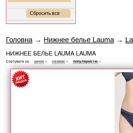
Сбросить все
Головна
→
Нижнее белье Lauma
→
L
НИЖНЕЕ БЕЛЬЕ LAUMA LAUMA
Сортувати за:
ціною
назвою
популярністю
▼
▼
▼