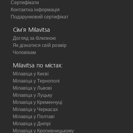
Сертифікати
Контактна інформація
Подарунковий сертифікат
Сім'я Milavitsa
Догляд за білизною
Як дізнатися свій розмір
Чоловікам
Milavitsa по містах:
Мілавіца у Києві
Мілавіца у Тернополі
Мілавіца у Львові
Мілавіца у Луцьку
Мілавіца у Кременчуці
Мілавіца у Черкасах
Мілавіца у Полтаві
Мілавіца у Дніпрі
Мілавіца у Кропивницькому