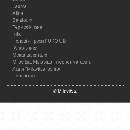
Lauma
Afina
Balaloum
Термобілизна
Kifa
Чоловічі труси FUKO UB
Купальники
Мілавіца каталог
Milavitsa. Мілавіца інтернет магазин.
Акція "Milavitsa fashion
Чоловікам
© Milavitsa.