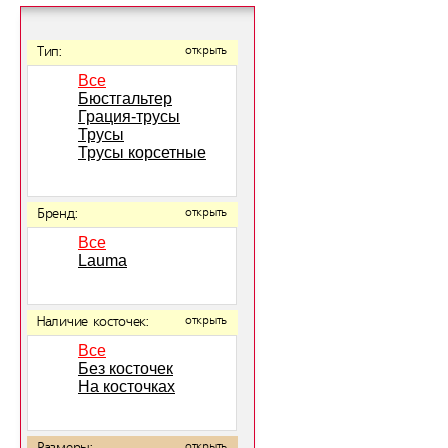
Тип:
открыть
Все
Бюстгальтер
Грация-трусы
Трусы
Трусы корсетные
Бренд:
открыть
Все
Lauma
Наличие косточек:
открыть
Все
Без косточек
На косточках
открыть