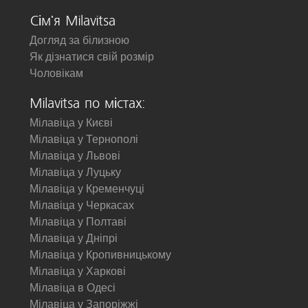
Сім'я Milavitsa
Догляд за білизною
Як дізнатися свій розмір
Чоловікам
Milavitsa по містах:
Мілавіца у Києві
Мілавіца у Тернополі
Мілавіца у Львові
Мілавіца у Луцьку
Мілавіца у Кременчуці
Мілавіца у Черкасах
Мілавіца у Полтаві
Мілавіца у Дніпрі
Мілавіца у Кропивницькому
Мілавіца у Харкові
Мілавіца в Одесі
Мілавіца у Запоріжжі