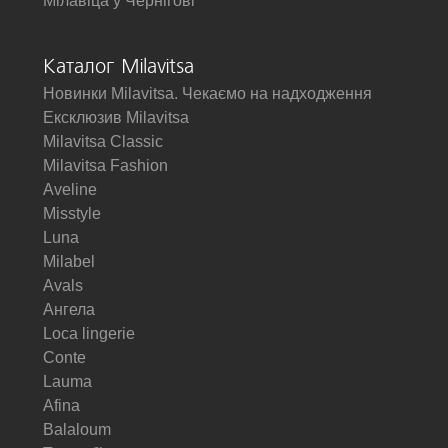
Мілавіца у Чернігові
Каталог Milavitsa
Новинки Milavitsa. Чекаємо на надходження
Ексклюзив Milavitsa
Milavitsa Classic
Milavitsa Fashion
Aveline
Misstyle
Luna
Milabel
Avals
Ангела
Loca lingerie
Conte
Lauma
Afina
Balaloum