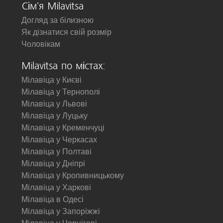
Сім'я Milavitsa
Догляд за білизною
Як дізнатися свій розмір
Чоловікам
Milavitsa по містах:
Мілавіца у Києві
Мілавіца у Тернополі
Мілавіца у Львові
Мілавіца у Луцьку
Мілавіца у Кременчуці
Мілавіца у Черкасах
Мілавіца у Полтаві
Мілавіца у Дніпрі
Мілавіца у Кропивницькому
Мілавіца у Харкові
Мілавіца в Одесі
Мілавіца у Запоріжжі