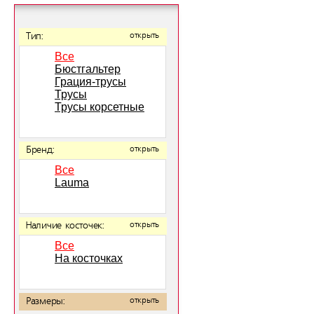
Тип:
открыть
Все
Бюстгальтер
Грация-трусы
Трусы
Трусы корсетные
Бренд:
открыть
Все
Lauma
Наличие косточек:
открыть
Все
На косточках
Размеры:
открыть