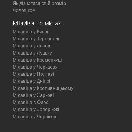
Як дізнатися свій розмір
Чоловікам
Milavitsa по містах:
Мілавіца у Києві
Мілавіца у Тернополі
Мілавіца у Львові
Мілавіца у Луцьку
Мілавіца у Кременчуці
Мілавіца у Черкасах
Мілавіца у Полтаві
Мілавіца у Дніпрі
Мілавіца у Кропивницькому
Мілавіца у Харкові
Мілавіца в Одесі
Мілавіца у Запоріжжі
Мілавіца у Чернігові