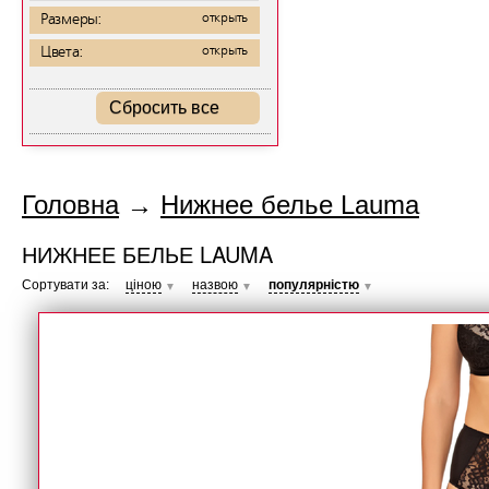
Размеры:
открыть
Цвета:
открыть
Сбросить все
Головна
→
Нижнее белье Lauma
НИЖНЕЕ БЕЛЬЕ LAUMA
Сортувати за:
ціною
назвою
популярністю
▼
▼
▼