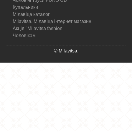
Чоловічі труси FUKO UB
Купальники
Мілавіца каталог
Milavitsa. Мілавіца інтернет магазин.
Акція "Milavitsa fashion
Чоловікам
© Milavitsa.