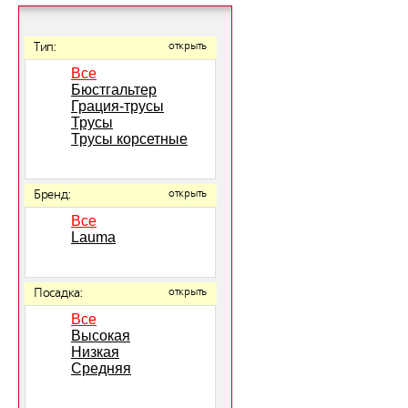
Тип:
открыть
Все
Бюстгальтер
Грация-трусы
Трусы
Трусы корсетные
Бренд:
открыть
Все
Lauma
Посадка:
открыть
Все
Высокая
Низкая
Средняя