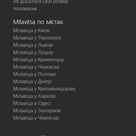
Як дізнатися свій розмір
Чоловікам
Milavitsa по містах:
Мілавіца у Києві
Мілавіца у Тернополі
Мілавіца у Львові
Мілавіца у Луцьку
Мілавіца у Кременчуці
Мілавіца у Черкасах
Мілавіца у Полтаві
Мілавіца у Дніпрі
Мілавіца у Кропивницькому
Мілавіца у Харкові
Мілавіца в Одесі
Мілавіца у Запоріжжі
Мілавіца у Чернігові