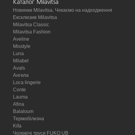
Каталог Milavitsa
Новинки Milavitsa. Чекаємо на надходження
Ексклюзив Milavitsa
Milavitsa Classic
Milavitsa Fashion
Aveline
Misstyle
Luna
Milabel
Avals
Ангела
Loca lingerie
Conte
Lauma
Afina
Balaloum
Термобілизна
Kifa
Чоловічі труси FUKO UB