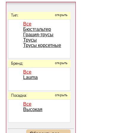
Тип:
открыть
Все
Бюстгальтер
Грация-трусы
Трусы
Трусы корсетные
Бренд:
открыть
Все
Lauma
Посадка:
открыть
Все
Высокая