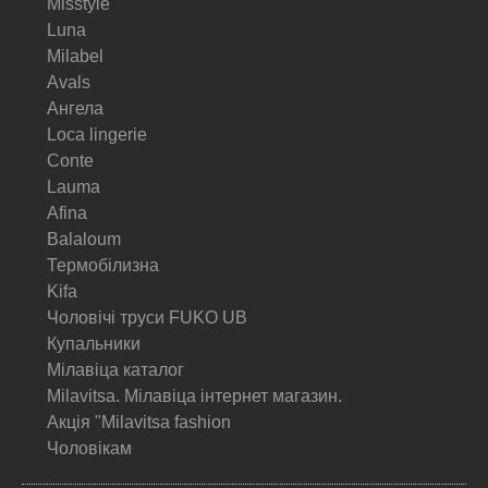
Misstyle
Luna
Milabel
Avals
Ангела
Loca lingerie
Conte
Lauma
Afina
Balaloum
Термобілизна
Kifa
Чоловічі труси FUKO UB
Купальники
Мілавіца каталог
Milavitsa. Мілавіца інтернет магазин.
Акція "Milavitsa fashion
Чоловікам