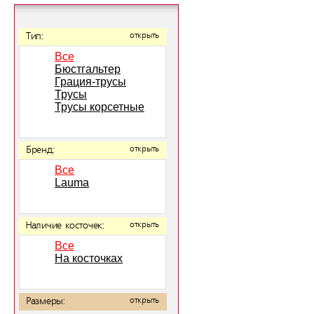
Тип:
открыть
Все
Бюстгальтер
Грация-трусы
Трусы
Трусы корсетные
Бренд:
открыть
Все
Lauma
Наличие косточек:
открыть
Все
На косточках
Размеры:
открыть