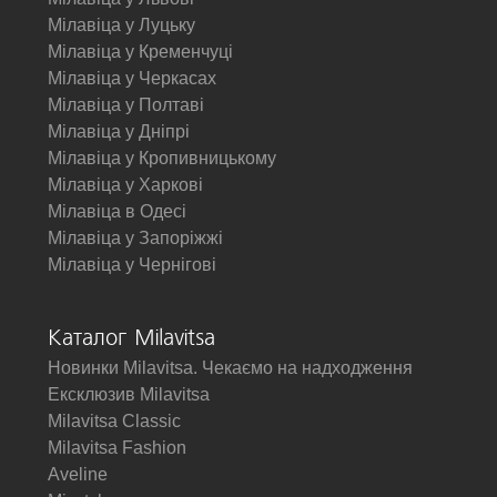
Мілавіца у Луцьку
Мілавіца у Кременчуці
Мілавіца у Черкасах
Мілавіца у Полтаві
Мілавіца у Дніпрі
Мілавіца у Кропивницькому
Мілавіца у Харкові
Мілавіца в Одесі
Мілавіца у Запоріжжі
Мілавіца у Чернігові
Каталог Milavitsa
Новинки Milavitsa. Чекаємо на надходження
Ексклюзив Milavitsa
Milavitsa Classic
Milavitsa Fashion
Aveline