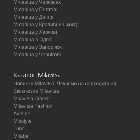
Мілавіца у Черкасах
Мілавіца у Полтаві
Мілавіца у Дніпрі
Мілавіца у Кропивницькому
Мілавіца у Харкові
Мілавіца в Одесі
Мілавіца у Запоріжжі
Мілавіца у Чернігові
Каталог Milavitsa
Новинки Milavitsa. Чекаємо на надходження
Ексклюзив Milavitsa
Milavitsa Classic
Milavitsa Fashion
Aveline
Misstyle
Luna
Milabel