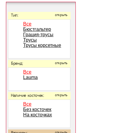
Тип:
открыть
Все
Бюстгальтер
Грация-трусы
Трусы
Трусы корсетные
Бренд:
открыть
Все
Lauma
Наличие косточек:
открыть
Все
Без косточек
На косточках
открыть