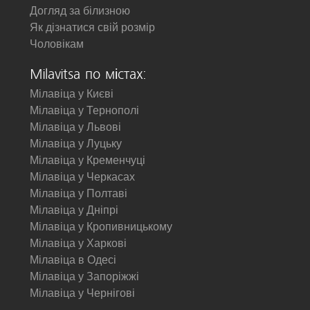
Догляд за білизною
Як дізнатися свій розмір
Чоловікам
Milavitsa по містах:
Мілавіца у Києві
Мілавіца у Тернополі
Мілавіца у Львові
Мілавіца у Луцьку
Мілавіца у Кременчуці
Мілавіца у Черкасах
Мілавіца у Полтаві
Мілавіца у Дніпрі
Мілавіца у Кропивницькому
Мілавіца у Харкові
Мілавіца в Одесі
Мілавіца у Запоріжжі
Мілавіца у Чернігові