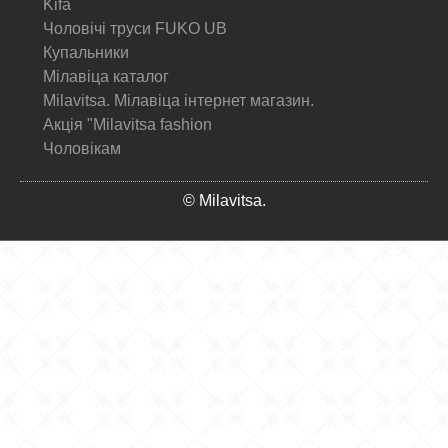
Kifa
Чоловічі труси FUKO UB
Купальники
Мілавіца каталог
Milavitsa. Мілавіца інтернет магазин.
Акція "Milavitsa fashion
Чоловікам
© Milavitsa.