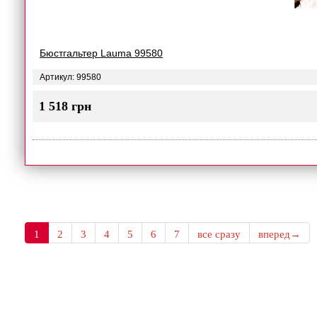
Бюстгальтер Lauma 99580
Артикул: 99580
1 518 грн
1
2
3
4
5
6
7
все сразу
вперед→