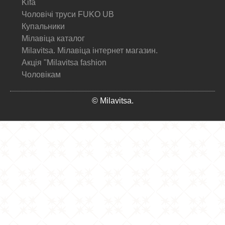
Kifa
Чоловічі труси FUKO UB
Купальники
Мілавіца каталог
Milavitsa. Мілавіца інтернет магазин.
Акція "Milavitsa fashion
Чоловікам
© Milavitsa.