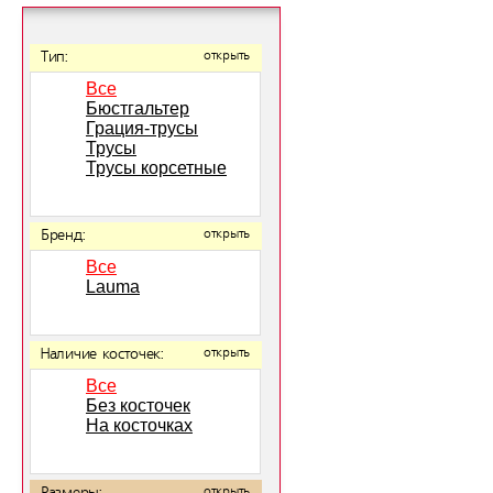
Тип:
открыть
Все
Бюстгальтер
Грация-трусы
Трусы
Трусы корсетные
Бренд:
открыть
Все
Lauma
Наличие косточек:
открыть
Все
Без косточек
На косточках
открыть