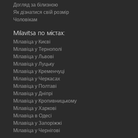
Догляд за білизною
Як дізнатися свій розмір
Чоловікам
Milavitsa по містах:
Мілавіца у Києві
Мілавіца у Тернополі
Мілавіца у Львові
Мілавіца у Луцьку
Мілавіца у Кременчуці
Мілавіца у Черкасах
Мілавіца у Полтаві
Мілавіца у Дніпрі
Мілавіца у Кропивницькому
Мілавіца у Харкові
Мілавіца в Одесі
Мілавіца у Запоріжжі
Мілавіца у Чернігові