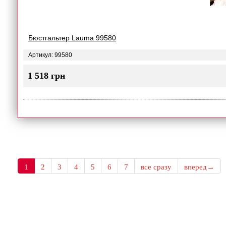
Бюстгальтер Lauma 99580
Артикул: 99580
1 518 грн
1
2
3
4
5
6
7
все сразу
вперед→